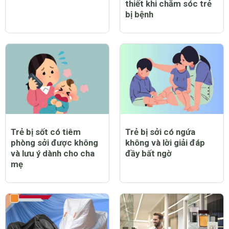
thiết khi chăm sóc trẻ
bị bệnh
Trẻ bị sốt có tiêm
Trẻ bị sởi có ngứa
phòng sởi được không
không và lời giải đáp
và lưu ý dành cho cha
đầy bất ngờ
mẹ