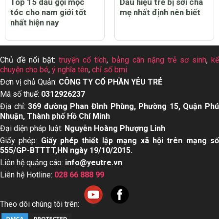
Top 15 dầu gội mọc
Dấu hiệu trẻ bị sởi cha
tóc cho nam giới tốt
mẹ nhất định nên biết
nhất hiện nay
Chủ đề nổi bật:
truyện cổ tích
,
bảng cân nặng trẻ sơ sinh
,
k
chuyện cho bé
,
ý nghĩa tên
,
chỉ số bmi
Đơn vị chủ Quản:
CÔNG TY CỔ PHẦN YÊU TRẺ
Mã số thuế:
0312926237
Địa chỉ:
369 đường Phan Đình Phùng, Phường 15, Quận Ph
Nhuận, Thành phố Hồ Chí Minh
Đại diện pháp luật:
Nguyễn Hoàng Phượng Linh
Giấy phép:
Giấy phép thiết lập mạng xã hội trên mạng s
555/GP-BTTTT,HN ngày 19/10/2015.
Liên hệ quảng cáo:
info@yeutre.vn
Liên hệ Hotline:
028 66 888 99
Theo dõi chúng tôi trên: