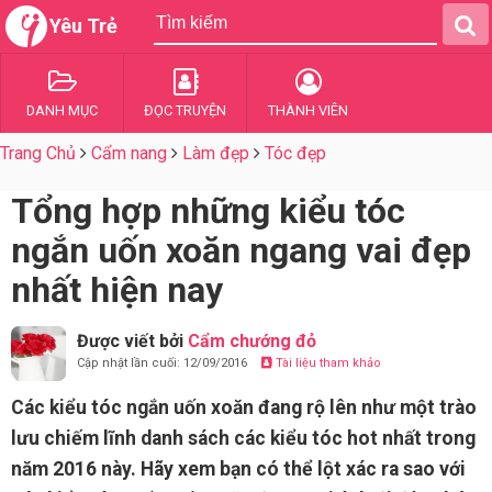
Yêu Trẻ
DANH MỤC
ĐỌC TRUYỆN
THÀNH VIÊN
Trang Chủ
Cẩm nang
Làm đẹp
Tóc đẹp
Tổng hợp những kiểu tóc
ngắn uốn xoăn ngang vai đẹp
nhất hiện nay
Được viết bởi
Cẩm chướng đỏ
Cập nhật lần cuối: 12/09/2016
Tài liệu tham khảo
Các kiểu tóc ngắn uốn xoăn đang rộ lên như một trào
lưu chiếm lĩnh danh sách các kiểu tóc hot nhất trong
năm 2016 này. Hãy xem bạn có thể lột xác ra sao với