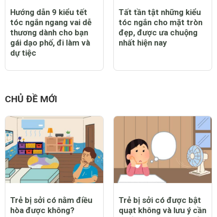
Hướng dẫn 9 kiểu tết
Tất tần tật những kiểu
tóc ngắn ngang vai dễ
tóc ngắn cho mặt tròn
thương dành cho bạn
đẹp, được ưa chuộng
gái dạo phố, đi làm và
nhất hiện nay
dự tiệc
CHỦ ĐỀ MỚI
Trẻ bị sởi có nằm điều
Trẻ bị sởi có được bật
hòa được không?
quạt không và lưu ý cần