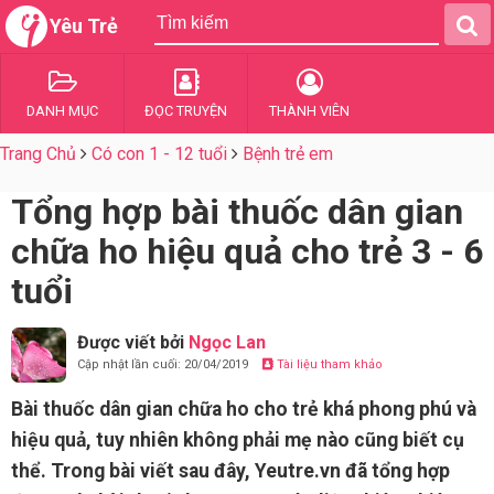
Yêu Trẻ
DANH MỤC
ĐỌC TRUYỆN
THÀNH VIÊN
Trang Chủ
Có con 1 - 12 tuổi
Bệnh trẻ em
Tổng hợp bài thuốc dân gian
chữa ho hiệu quả cho trẻ 3 - 6
tuổi
Được viết bởi
Ngọc Lan
Cập nhật lần cuối: 20/04/2019
Tài liệu tham khảo
Bài thuốc dân gian chữa ho cho trẻ khá phong phú và
hiệu quả, tuy nhiên không phải mẹ nào cũng biết cụ
thể. Trong bài viết sau đây, Yeutre.vn đã tổng hợp