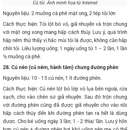
Củ tỏi. Ảnh minh họa từ Internet
Nguyên liệu: 2 muỗng cà phê mật ong, 2 tép tỏi lớn
Cách thực hiện: Tỏi lột bỏ vỏ, giã nhuyễn và trộn chung
với mật ong xong mang hấp cách thủy. Lưu ý, quá trình
hấp nếm thử thấy vị hắc mùi tỏi là được, không cần hấp
chín tỏi. Liều lượng uống: 1 ngày uống từ 1 – 2 lần, 1 lần
½ muỗng cà phê.
28. Củ nén (củ ném, hành tăm) chưng đường phèn
Nguyên liệu: 10 - 15 củ nén, 1 ít đường phèn.
Cách thực hiện: Củ nén lột bỏ lớp vỏ lụa bên ngoài, rửa
sạch, cho vào chén sứ giã nhuyễn. Sau đó trộn chung
với đường phèn cũng đã được giã nhuyễn cho vào nồi
hấp cách thủy đến khi đường phèn tan ra hết là dùng
được. Cho bé uống ngày 3 lần; 1 - 2 thìa/ lần. Lưu ý hỗn
hợp củ nén + đường phèn hơi khó uống nên mẹ có thể