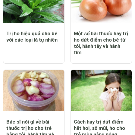
Trị ho hiệu quả cho bé
Một số bài thuốc hay trị
với các loại lá tự nhiên
ho dứt điểm cho bé từ
tỏi, hành tây và hành
tím
Bác sĩ nói gì về bài
Cách hay trị dứt điểm
thuốc trị ho cho trẻ
hắt hơi, sổ mũi, ho cho
bằng tỏi, hành tím và
trẻ mùa nắng nóng