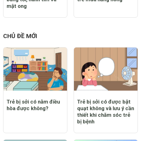
mật ong
CHỦ ĐỀ MỚI
Trẻ bị sởi có nằm điều
Trẻ bị sởi có được bật
hòa được không?
quạt không và lưu ý cần
thiết khi chăm sóc trẻ
bị bệnh