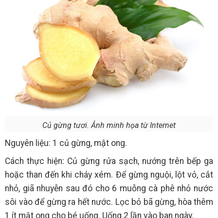
Củ gừng tươi. Ảnh minh họa từ Internet
Nguyên liệu: 1 củ gừng, mật ong.
Cách thực hiện: Củ gừng rửa sạch, nướng trên bếp ga
hoặc than đến khi cháy xém. Để gừng nguội, lột vỏ, cắt
nhỏ, giã nhuyễn sau đó cho 6 muỗng cà phê nhỏ nước
sôi vào để gừng ra hết nước. Lọc bỏ bã gừng, hòa thêm
1 ít mật ong cho bé uống. Uống 2 lần vào ban ngày.