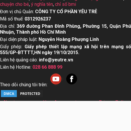
chuyện cho bé
,
ý nghĩa tên
,
chỉ số bmi
Đơn vị chủ Quản:
CÔNG TY CỔ PHẦN YÊU TRẺ
Mã số thuế:
0312926237
Địa chỉ:
369 đường Phan Đình Phùng, Phường 15, Quận Ph
Nhuận, Thành phố Hồ Chí Minh
Đại diện pháp luật:
Nguyễn Hoàng Phượng Linh
Giấy phép:
Giấy phép thiết lập mạng xã hội trên mạng s
555/GP-BTTTT,HN ngày 19/10/2015.
Liên hệ quảng cáo:
info@yeutre.vn
Liên hệ Hotline:
028 66 888 99
Theo dõi chúng tôi trên:
About us
User Agreement
Privacy Policy
Sơ đồ trang web
© Copyright 2014 Yeutre.vn, all rights reserved. Chuyên
trang mạng xã hội Mẹ & Bé uy tín hàng đầu Việt Nam. Với nội
dung được viết và tham vấn bởi các chuyên gia & Bác sĩ