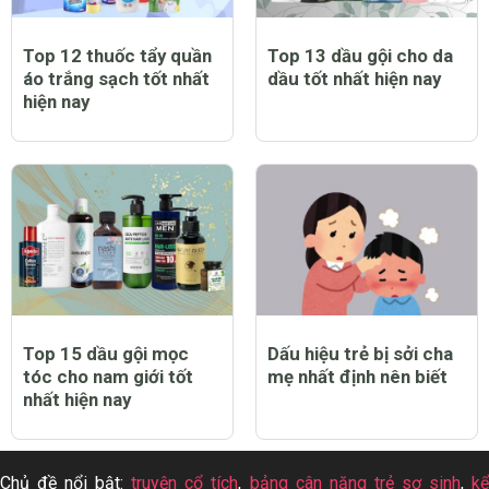
Top 12 thuốc tẩy quần
Top 13 dầu gội cho da
áo trắng sạch tốt nhất
dầu tốt nhất hiện nay
hiện nay
Top 15 dầu gội mọc
Dấu hiệu trẻ bị sởi cha
tóc cho nam giới tốt
mẹ nhất định nên biết
nhất hiện nay
Chủ đề nổi bật:
truyện cổ tích
,
bảng cân nặng trẻ sơ sinh
,
k