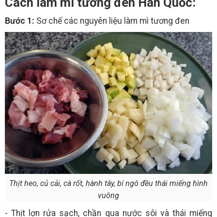
Cách làm mì tương đen Hàn Quốc:
Bước 1:
Sơ chế các nguyên liệu làm mì tương đen
Thịt heo, củ cải, cà rốt, hành tây, bí ngô đều thái miếng hình
vuông
- Thịt lợn rửa sạch, chần qua nước sôi và thái miếng