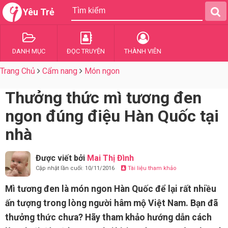
Yêu Trẻ
DANH MỤC
ĐỌC TRUYỆN
THÀNH VIÊN
Trang Chủ
Cẩm nang
Món ngon
Thưởng thức mì tương đen
ngon đúng điệu Hàn Quốc tại
nhà
Được viết bởi
Mai Thị Đình
Cập nhật lần cuối: 10/11/2016
Tài liệu tham khảo
Mì tương đen là món ngon Hàn Quốc để lại rất nhiều
ấn tượng trong lòng người hâm mộ Việt Nam. Bạn đã
thưởng thức chưa? Hãy tham khảo hướng dẫn cách