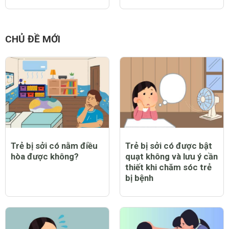
CHỦ ĐỀ MỚI
Trẻ bị sởi có nằm điều
Trẻ bị sởi có được bật
hòa được không?
quạt không và lưu ý cần
thiết khi chăm sóc trẻ
bị bệnh