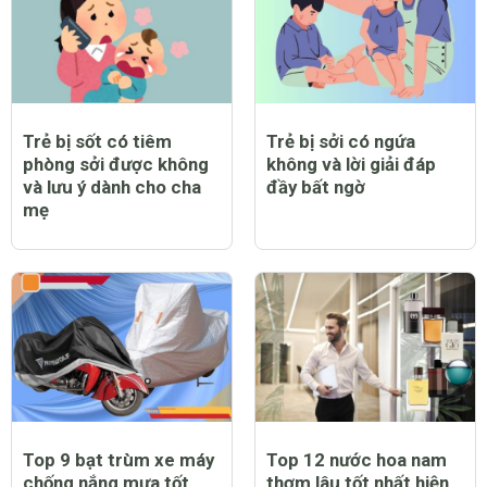
Trẻ bị sốt có tiêm
Trẻ bị sởi có ngứa
phòng sởi được không
không và lời giải đáp
và lưu ý dành cho cha
đầy bất ngờ
mẹ
Top 9 bạt trùm xe máy
Top 12 nước hoa nam
chống nắng mưa tốt
thơm lâu tốt nhất hiện