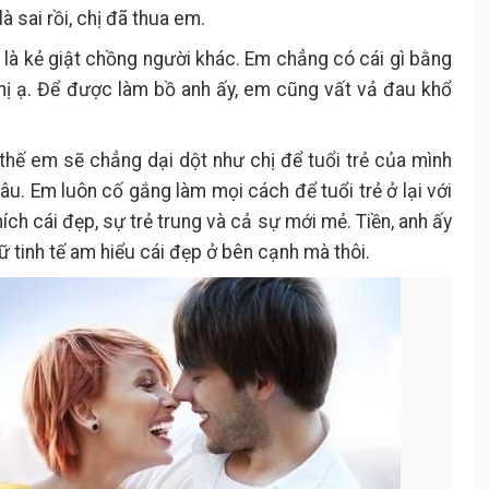
là sai rồi, chị đã thua em.
ân, là kẻ giật chồng người khác. Em chẳng có cái gì bằng
chị ạ. Để được làm bồ anh ấy, em cũng vất vả đau khổ
vì thế em sẽ chẳng dại dột như chị để tuổi trẻ của mình
đâu. Em luôn cố gắng làm mọi cách để tuổi trẻ ở lại với
ích cái đẹp, sự trẻ trung và cả sự mới mẻ. Tiền, anh ấy
nữ tinh tế am hiểu cái đẹp ở bên cạnh mà thôi.