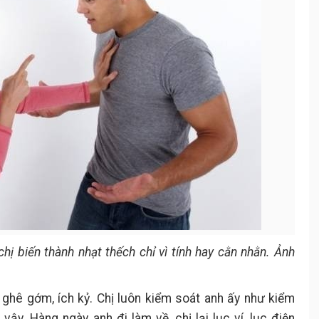
hị biến thành nhạt thếch chỉ vì tính hay cằn nhằn. Ảnh
 ghê gớm, ích kỷ. Chị luôn kiểm soát anh ấy như kiểm
vậy. Hàng ngày anh đi làm về, chị lại lục ví, lục điện