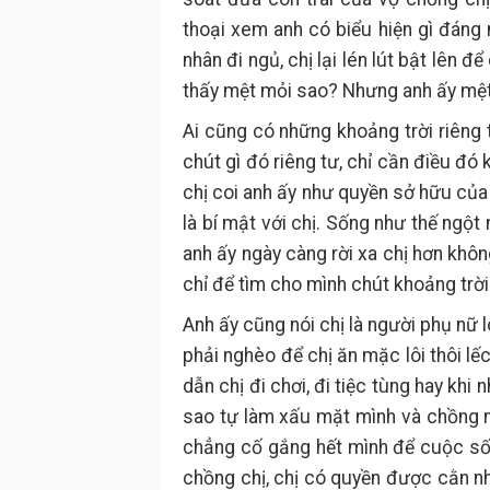
thoại xem anh có biểu hiện gì đáng 
nhân đi ngủ, chị lại lén lút bật lên đ
thấy mệt mỏi sao? Nhưng anh ấy mệt
Ai cũng có những khoảng trời riêng
chút gì đó riêng tư, chỉ cần điều đó
chị coi anh ấy như quyền sở hữu của
là bí mật với chị. Sống như thế ngột 
anh ấy ngày càng rời xa chị hơn khô
chỉ để tìm cho mình chút khoảng trời 
Anh ấy cũng nói chị là người phụ nữ 
phải nghèo để chị ăn mặc lôi thôi lế
dẫn chị đi chơi, đi tiệc tùng hay khi
sao tự làm xấu mặt mình và chồng n
chẳng cố gắng hết mình để cuộc sốn
chồng chị, chị có quyền được cằn nh