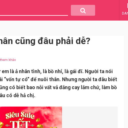
DA
nhân cũng đâu phải dễ?
u tham khảo
m là ả nhân tình, là bồ nhí, là gái đĩ. Người ta nói
i “vốn tự có” để nuôi thân. Nhưng người ta đâu biết
ng có biết bao nỗi vất vả đắng cay lắm chứ, làm bồ
âu có dễ hả chị.