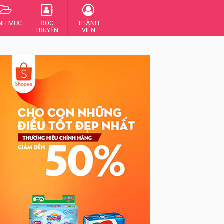
NH MỤC
ĐỌC
THÀNH
TRUYỆN
VIÊN