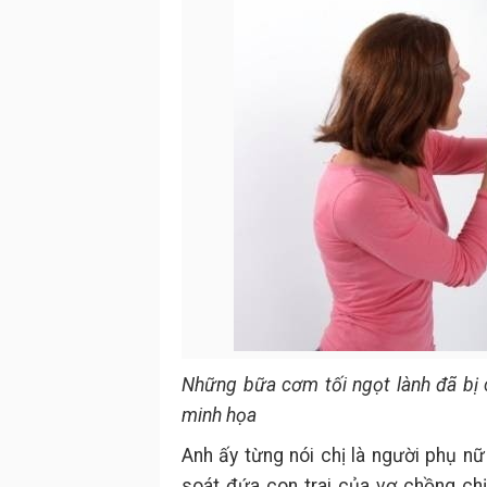
Những bữa cơm tối ngọt lành đã bị c
minh họa
Anh ấy từng nói chị là người phụ nữ
soát đứa con trai của vợ chồng chị 