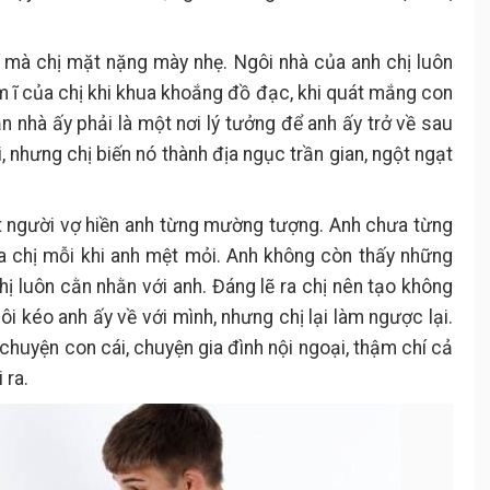
hà mà chị mặt nặng mày nhẹ. Ngôi nhà của anh chị luôn
 ĩ của chị khi khua khoắng đồ đạc, khi quát mắng con
ăn nhà ấy phải là một nơi lý tưởng để anh ấy trở về sau
 nhưng chị biến nó thành địa ngục trần gian, ngột ngạt
t người vợ hiền anh từng mường tượng. Anh chưa từng
chị mỗi khi anh mệt mỏi. Anh không còn thấy những
hị luôn cằn nhằn với anh. Đáng lẽ ra chị nên tạo không
ôi kéo anh ấy về với mình, nhưng chị lại làm ngược lại.
chuyện con cái, chuyện gia đình nội ngoại, thậm chí cả
 ra.