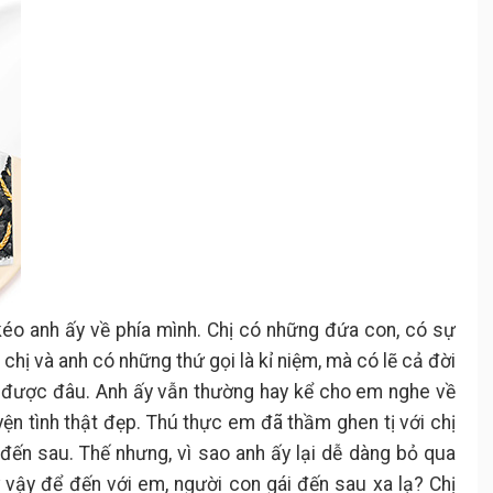
kéo anh ấy về phía mình. Chị có những đứa con, có sự
chị và anh có những thứ gọi là kỉ niệm, mà có lẽ cả đời
n được đâu. Anh ấy vẫn thường hay kể cho em nghe về
yện tình thật đẹp. Thú thực em đã thầm ghen tị với chị
 đến sau. Thế nhưng, vì sao anh ấy lại dễ dàng bỏ qua
vậy để đến với em, người con gái đến sau xa lạ? Chị