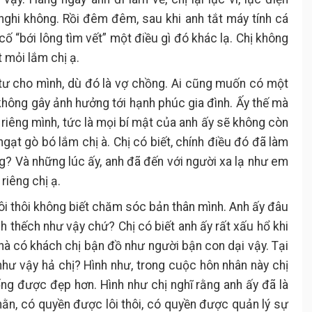
nghi không. Rồi đêm đêm, sau khi anh tắt máy tính cá
ể cố “bới lông tìm vết” một điều gì đó khác lạ. Chị không
 mỏi lắm chị ạ.
 tư cho mình, dù đó là vợ chồng. Ai cũng muốn có một
 không gây ảnh hưởng tới hạnh phúc gia đình. Ấy thế mà
 riêng mình, tức là mọi bí mật của anh ấy sẽ không còn
ngạt gò bó lắm chị à. Chị có biết, chính điều đó đã làm
ng? Và những lúc ấy, anh đã đến với người xa lạ như em
riêng chị ạ.
lôi thôi không biết chăm sóc bản thân mình. Anh ấy đâu
ch thếch như vậy chứ? Chị có biết anh ấy rất xấu hổ khi
 nhà có khách chị bận đồ như người bận con dại vậy. Tại
hư vậy hả chị? Hình như, trong cuộc hôn nhân này chị
g được đẹp hơn. Hình như chị nghĩ rằng anh ấy đã là
ằn, có quyền được lôi thôi, có quyền được quản lý sự