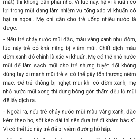
mắt) thì không cần phải nhỏ. Vì lúc này, hệ vi khuẩn có
lợi trong mũi đang làm nhiệm vụ tống xác vi khuẩn có
hại ra ngoài. Mẹ chỉ cần cho trẻ uống nhiều nước là
được.
- Nếu trẻ chảy nước mũi đặc, màu vàng xanh như đờm,
lúc này trẻ có khả năng bị viêm mũi. Chất dịch màu
đờm xanh đó chính là xác vi khuẩn. Mẹ có thể nhỏ nước
mũi để làm sạch mũi cho trẻ nhưng tuyệt đối không
dùng tay di mạnh mũi trẻ vì có thể gây tổn thương niêm
mạc. Để trẻ không bị nghẹt mũi khi có đờm xanh, mẹ
nhỏ nước mũi xong thì dùng bông gòn thấm đều lỗ mũi
để lấy dịch ra.
- Ngoài ra, nếu trẻ chảy nước mũi màu vàng xanh, đặc
kèm theo ho, sốt kéo dài thì nên đưa trẻ đi khám bác sĩ.
Vì có thể lúc này trẻ đã bị viêm đường hô hấp.