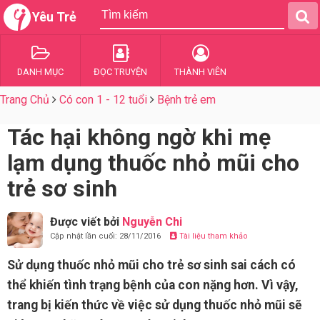
Yêu Trẻ
DANH MỤC
ĐỌC TRUYỆN
THÀNH VIÊN
Trang Chủ
Có con 1 - 12 tuổi
Bệnh trẻ em
Tác hại không ngờ khi mẹ
lạm dụng thuốc nhỏ mũi cho
trẻ sơ sinh
Được viết bởi
Nguyễn Chi
Cập nhật lần cuối: 28/11/2016
Tài liệu tham khảo
Sử dụng thuốc nhỏ mũi cho trẻ sơ sinh sai cách có
thể khiến tình trạng bệnh của con nặng hơn. Vì vậy,
trang bị kiến thức về việc sử dụng thuốc nhỏ mũi sẽ