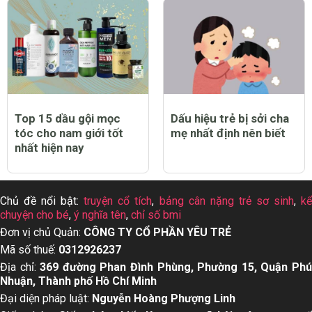
Top 15 dầu gội mọc
Dấu hiệu trẻ bị sởi cha
tóc cho nam giới tốt
mẹ nhất định nên biết
nhất hiện nay
Chủ đề nổi bật:
truyện cổ tích
,
bảng cân nặng trẻ sơ sinh
,
k
chuyện cho bé
,
ý nghĩa tên
,
chỉ số bmi
Đơn vị chủ Quản:
CÔNG TY CỔ PHẦN YÊU TRẺ
Mã số thuế:
0312926237
Địa chỉ:
369 đường Phan Đình Phùng, Phường 15, Quận Ph
Nhuận, Thành phố Hồ Chí Minh
Đại diện pháp luật:
Nguyễn Hoàng Phượng Linh