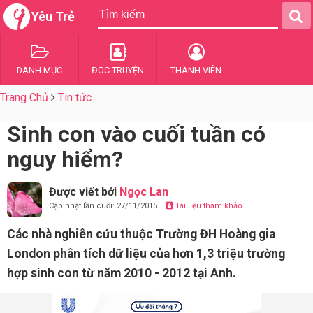
Yêu Trẻ
DANH MỤC
ĐỌC TRUYỆN
THÀNH VIÊN
Trang Chủ
Tin tức
Sinh con vào cuối tuần có
nguy hiểm?
Được viết bởi
Ngọc Lan
Cập nhật lần cuối: 27/11/2015
Tài liệu tham khảo
Các nhà nghiên cứu thuộc Trường ĐH Hoàng gia
London phân tích dữ liệu của hơn 1,3 triệu trường
hợp sinh con từ năm 2010 - 2012 tại Anh.