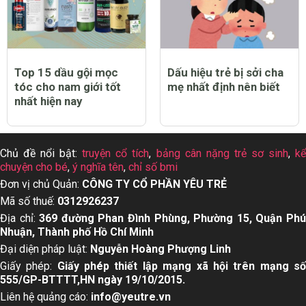
Top 15 dầu gội mọc
Dấu hiệu trẻ bị sởi cha
tóc cho nam giới tốt
mẹ nhất định nên biết
nhất hiện nay
Chủ đề nổi bật:
truyện cổ tích
,
bảng cân nặng trẻ sơ sinh
,
k
chuyện cho bé
,
ý nghĩa tên
,
chỉ số bmi
Đơn vị chủ Quản:
CÔNG TY CỔ PHẦN YÊU TRẺ
Mã số thuế:
0312926237
Địa chỉ:
369 đường Phan Đình Phùng, Phường 15, Quận Ph
Nhuận, Thành phố Hồ Chí Minh
Đại diện pháp luật:
Nguyễn Hoàng Phượng Linh
Giấy phép:
Giấy phép thiết lập mạng xã hội trên mạng s
555/GP-BTTTT,HN ngày 19/10/2015.
Liên hệ quảng cáo:
info@yeutre.vn