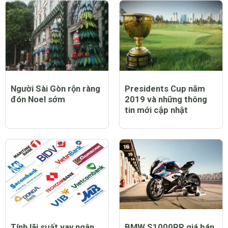
Người Sài Gòn rộn ràng
Presidents Cup năm
đón Noel sớm
2019 và những thông
tin mới cập nhật
Tính lãi suất vay ngân
BMW S1000RR giá bán