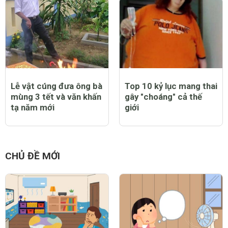
Lễ vật cúng đưa ông bà
Top 10 kỷ lục mang thai
mùng 3 tết và văn khấn
gây "choáng" cả thế
tạ năm mới
giới
CHỦ ĐỀ MỚI