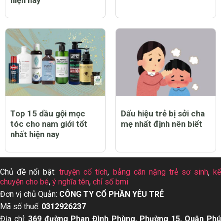
Top 15 dầu gội mọc
Dấu hiệu trẻ bị sởi cha
tóc cho nam giới tốt
mẹ nhất định nên biết
nhất hiện nay
Chủ đề nổi bật:
truyện cổ tích
,
bảng cân nặng trẻ sơ sinh
,
k
chuyện cho bé
,
ý nghĩa tên
,
chỉ số bmi
Đơn vị chủ Quản:
CÔNG TY CỔ PHẦN YÊU TRẺ
Mã số thuế:
0312926237
Địa chỉ:
369 đường Phan Đình Phùng, Phường 15, Quận Ph