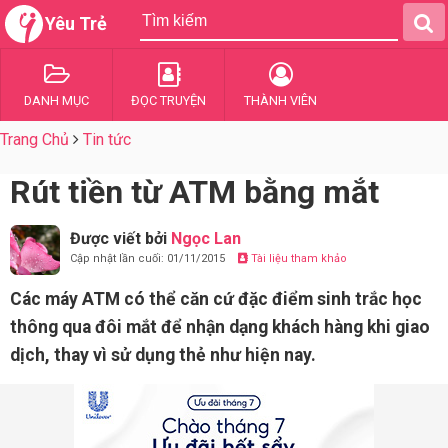
Yêu Trẻ
DANH MỤC
ĐỌC TRUYỆN
THÀNH VIÊN
Trang Chủ
Tin tức
Rút tiền từ ATM bằng mắt
Được viết bởi
Ngọc Lan
Cập nhật lần cuối: 01/11/2015
Tài liệu tham khảo
Các máy ATM có thể căn cứ đặc điểm sinh trắc học
thông qua đôi mắt để nhận dạng khách hàng khi giao
dịch, thay vì sử dụng thẻ như hiện nay.