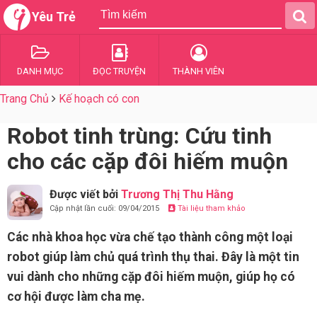
Yêu Trẻ
DANH MỤC
ĐỌC TRUYỆN
THÀNH VIÊN
Trang Chủ
Kế hoạch có con
Robot tinh trùng: Cứu tinh
cho các cặp đôi hiếm muộn
Được viết bởi
Trương Thị Thu Hằng
Cập nhật lần cuối: 09/04/2015
Tài liệu tham khảo
Các nhà khoa học vừa chế tạo thành công một loại
robot giúp làm chủ quá trình thụ thai. Đây là một tin
vui dành cho những cặp đôi hiếm muộn, giúp họ có
cơ hội được làm cha mẹ.