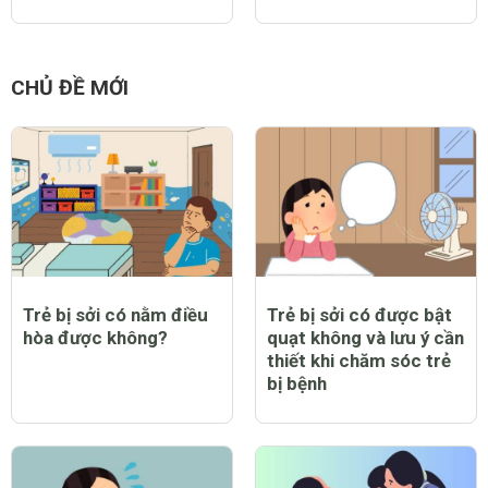
CHỦ ĐỀ MỚI
Trẻ bị sởi có nằm điều
Trẻ bị sởi có được bật
hòa được không?
quạt không và lưu ý cần
thiết khi chăm sóc trẻ
bị bệnh