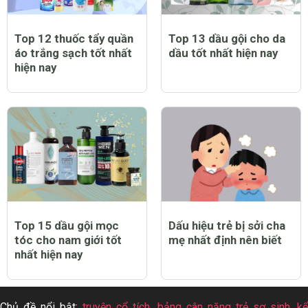
Top 12 thuốc tẩy quần
Top 13 dầu gội cho da
áo trắng sạch tốt nhất
dầu tốt nhất hiện nay
hiện nay
Top 15 dầu gội mọc
Dấu hiệu trẻ bị sởi cha
tóc cho nam giới tốt
mẹ nhất định nên biết
nhất hiện nay
Chủ đề nổi bật:
truyện cổ tích
,
bảng cân nặng trẻ sơ sinh
,
k