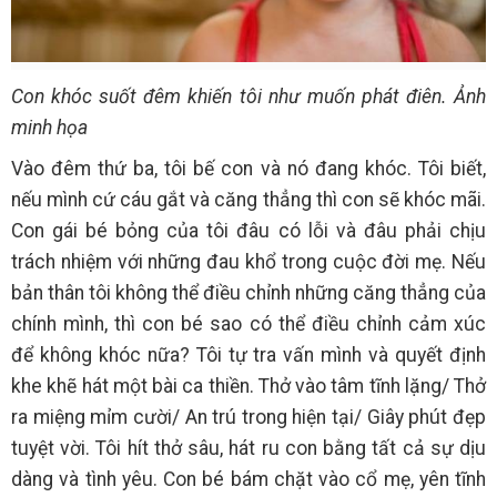
Con khóc suốt đêm khiến tôi như muốn phát điên. Ảnh
minh họa
Vào đêm thứ ba, tôi bế con và nó đang khóc. Tôi biết,
nếu mình cứ cáu gắt và căng thẳng thì con sẽ khóc mãi.
Con gái bé bỏng của tôi đâu có lỗi và đâu phải chịu
trách nhiệm với những đau khổ trong cuộc đời mẹ. Nếu
bản thân tôi không thể điều chỉnh những căng thẳng của
chính mình, thì con bé sao có thể điều chỉnh cảm xúc
để không khóc nữa? Tôi tự tra vấn mình và quyết định
khe khẽ hát một bài ca thiền. Thở vào tâm tĩnh lặng/ Thở
ra miệng mỉm cười/ An trú trong hiện tại/ Giây phút đẹp
tuyệt vời. Tôi hít thở sâu, hát ru con bằng tất cả sự dịu
dàng và tình yêu. Con bé bám chặt vào cổ mẹ, yên tĩnh