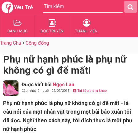
Yêu Trẻ
DANH MỤC
ĐỌC TRUYỆN
THÀNH VIÊN
Trang Chủ
Cộng đồng
Phụ nữ hạnh phúc là phụ nữ
không có gì để mất!
Được viết bởi
Ngọc Lan
Cập nhật lần cuối: 02/07/2015
Tài liệu tham khảo
Phụ nữ hạnh phúc là phụ nữ không có gì để mất - là
câu nói của một nhân vật trong một bài báo xuân tôi
đã đọc. Nghĩ theo cách này, tôi đích thực là một phụ
nữ hạnh phúc