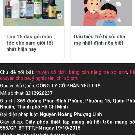
Top 15 dầu gội mọc
Dấu hiệu trẻ bị sởi cha
tóc cho nam giới tốt
mẹ nhất định nên biết
nhất hiện nay
Chủ đề nổi bật:
truyện cổ tích
,
bảng cân nặng trẻ sơ sinh
,
k
chuyện cho bé
,
ý nghĩa tên
,
chỉ số bmi
Đơn vị chủ Quản:
CÔNG TY CỔ PHẦN YÊU TRẺ
Mã số thuế:
0312926237
Địa chỉ:
369 đường Phan Đình Phùng, Phường 15, Quận Ph
Nhuận, Thành phố Hồ Chí Minh
Đại diện pháp luật:
Nguyễn Hoàng Phượng Linh
Giấy phép:
Giấy phép thiết lập mạng xã hội trên mạng s
555/GP-BTTTT,HN ngày 19/10/2015.