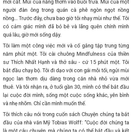
mới cắt. Mùi của nắng thơm vào buổi trưa. Mùi của một
người đàn ông trong quán cà phê ngòn ngọt nồng
nồng... Trước đây, chưa bao giờ tôi nhạy mùi như thế. Tôi
có cảm giác mình đã bỏ bê và lãng quên chính mình
quá lâu, giờ mới sống dậy.
Tôi làm một công việc mới và cố gắng tập trung từng
năm phút một. Tôi cài chuông Mindfulness của thiền
sư Thích Nhất Hạnh và thở sâu - cứ 15 phút một. Tôi
bắt đầu chạy bộ. Tôi đi dạo với con gái mỗi tối, ngửi mùi
ngọc lan thơm dịu dàng trong căn nhà nhỏ vừa mới
thuê. Và tôi nhận ra, ở tuổi gần 30, mình có thể bắt đầu
lại cuộc đời mình, sống một cuộc sống khác, yên bình
và nhẹ nhõm. Chỉ cần mình muốn thế.
Tôi thích câu nói trong cuốn sách Chuyện chúng ta bắt
đầu của nhà văn Mỹ Tobias Wolff: “Cuộc đời chúng ta
là một câu chuyện, mà chúng ta có thể bắt đầu và kết