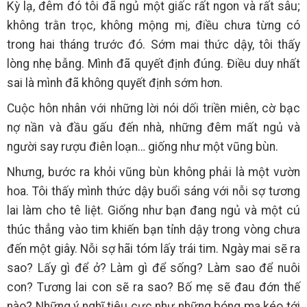
Kỳ lạ, đêm đó tôi đã ngủ một giấc rất ngon và rất sâu;
không trằn trọc, không mộng mị, điều chưa từng có
trong hai tháng trước đó. Sớm mai thức dậy, tôi thấy
lòng nhẹ bẫng. Mình đã quyết định đúng. Điều duy nhất
sai là mình đã không quyết định sớm hơn.
Cuộc hôn nhân với những lời nói dối triền miên, cờ bạc
nợ nần và đầu gấu đến nhà, những đêm mất ngủ và
người say rượu điên loạn… giống như một vũng bùn.
Nhưng, bước ra khỏi vũng bùn không phải là một vườn
hoa. Tôi thấy mình thức dậy buổi sáng với nỗi sợ tương
lai làm cho tê liệt. Giống như bạn đang ngủ và một cú
thúc thẳng vào tim khiến bạn tỉnh dậy trong vòng chưa
đến một giây. Nỗi sợ hãi tóm lấy trái tim. Ngày mai sẽ ra
sao? Lấy gì để ở? Làm gì để sống? Làm sao để nuôi
con? Tương lai con sẽ ra sao? Bố mẹ sẽ đau đớn thế
nào? Những ý nghĩ tiêu cực như những bóng ma kéo tới