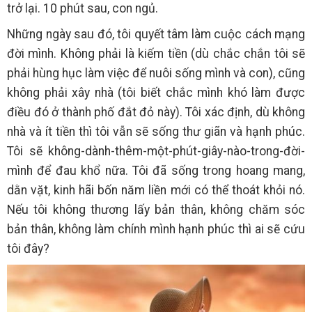
trở lại. 10 phút sau, con ngủ.
Những ngày sau đó, tôi quyết tâm làm cuộc cách mạng
đời mình. Không phải là kiếm tiền (dù chắc chắn tôi sẽ
phải hùng hục làm việc để nuôi sống mình và con), cũng
không phải xây nhà (tôi biết chắc mình khó làm được
điều đó ở thành phố đắt đỏ này). Tôi xác định, dù không
nhà và ít tiền thì tôi vẫn sẽ sống thư giãn và hạnh phúc.
Tôi sẽ không-dành-thêm-một-phút-giây-nào-trong-đời-
mình để đau khổ nữa. Tôi đã sống trong hoang mang,
dằn vặt, kinh hãi bốn năm liền mới có thể thoát khỏi nó.
Nếu tôi không thương lấy bản thân, không chăm sóc
bản thân, không làm chính mình hạnh phúc thì ai sẽ cứu
tôi đây?