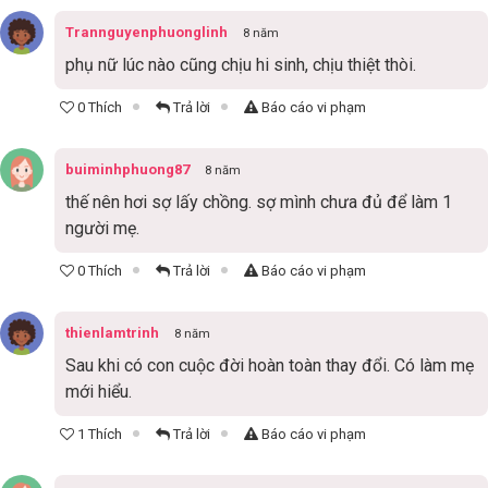
Trannguyenphuonglinh
8 năm
phụ nữ lúc nào cũng chịu hi sinh, chịu thiệt thòi.
0 Thích
Trả lời
Báo cáo vi phạm
buiminhphuong87
8 năm
thế nên hơi sợ lấy chồng. sợ mình chưa đủ để làm 1
người mẹ.
0 Thích
Trả lời
Báo cáo vi phạm
thienlamtrinh
8 năm
Sau khi có con cuộc đời hoàn toàn thay đổi. Có làm mẹ
mới hiểu.
1 Thích
Trả lời
Báo cáo vi phạm