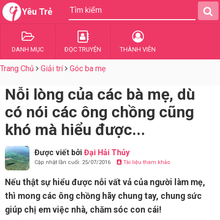
Yêu Trẻ
DANH MỤC
ĐỌC TRUYỆN
THÀNH VIÊN
Trang Chủ
Giải trí
Góc ba mẹ
Nỗi lòng của các bà mẹ, dù
có nói các ông chồng cũng
khó mà hiểu được...
Được viết bởi
Đại Hải Thủy
Cập nhật lần cuối: 25/07/2016
Tài liệu tham khảo
Nếu thật sự hiểu được nỗi vất vả của người làm mẹ,
thì mong các ông chồng hãy chung tay, chung sức
giúp chị em việc nhà, chăm sóc con cái!