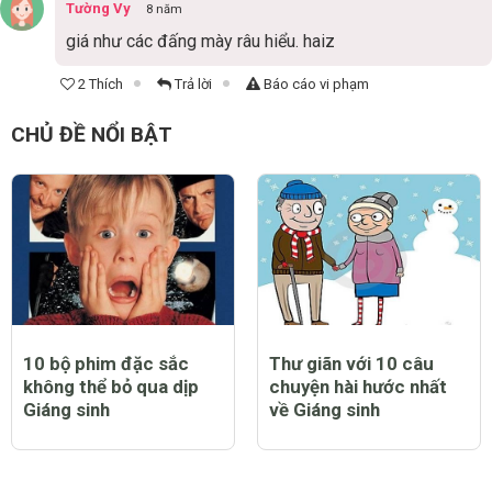
Tường Vy
8 năm
giá như các đấng mày râu hiểu. haiz
2 Thích
Trả lời
Báo cáo vi phạm
CHỦ ĐỀ NỔI BẬT
10 bộ phim đặc sắc
Thư giãn với 10 câu
không thể bỏ qua dịp
chuyện hài hước nhất
Giáng sinh
về Giáng sinh