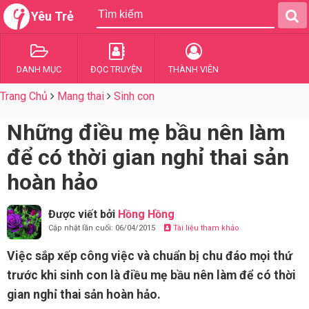
Yêu Trẻ
DANH MỤC
ĐỌC TRUYỆN
THÀNH VIÊN
Trang Chủ
Mang thai
Sinh con
Những điều mẹ bầu nên làm
để có thời gian nghỉ thai sản
hoàn hảo
Được viết bởi
Hồng Hồng
Cập nhật lần cuối: 06/04/2015
Tài liệu tham khảo
Việc sắp xếp công việc và chuẩn bị chu đáo mọi thứ
trước khi sinh con là điều mẹ bầu nên làm để có thời
gian nghỉ thai sản hoàn hảo.