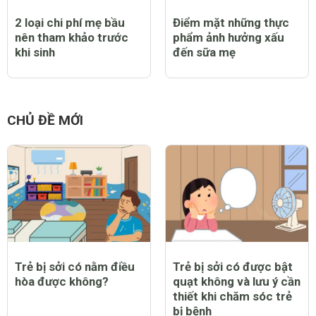
2 loại chi phí mẹ bầu
Điểm mặt những thực
nên tham khảo trước
phẩm ảnh hưởng xấu
khi sinh
đến sữa mẹ
CHỦ ĐỀ MỚI
Trẻ bị sởi có nằm điều
Trẻ bị sởi có được bật
hòa được không?
quạt không và lưu ý cần
thiết khi chăm sóc trẻ
bị bệnh