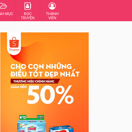
NH MỤC
ĐỌC
THÀNH
TRUYỆN
VIÊN