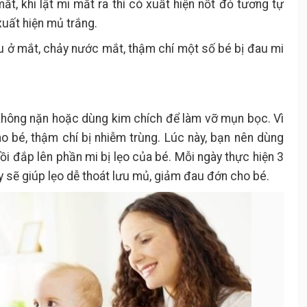
ắt, khi lật mi mắt ra thì có xuất hiện nốt đỏ tương tự
xuất hiện mủ trắng.
hịu ở mắt, chảy nước mắt, thậm chí một số bé bị đau mi
i không nặn hoặc dùng kim chích để làm vỡ mụn bọc. Vì
o bé, thậm chí bị nhiễm trùng. Lúc này, bạn nên dùng
i đắp lên phần mi bị lẹo của bé. Mỗi ngày thực hiện 3
ày sẽ giúp lẹo dễ thoát lưu mủ, giảm đau đớn cho bé.