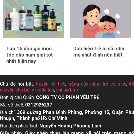
Top 15 dầu gội mọc
Dấu hiệu trẻ bị sởi cha
tóc cho nam giới tốt
mẹ nhất định nên biết
nhất hiện nay
Chủ đề nổi bật:
truyện cổ tích
,
bảng cân nặng trẻ sơ sinh
,
k
chuyện cho bé
,
ý nghĩa tên
,
chỉ số bmi
Đơn vị chủ Quản:
CÔNG TY CỔ PHẦN YÊU TRẺ
Mã số thuế:
0312926237
Địa chỉ:
369 đường Phan Đình Phùng, Phường 15, Quận Ph
Nhuận, Thành phố Hồ Chí Minh
Đại diện pháp luật:
Nguyễn Hoàng Phượng Linh
Giấy phép:
Giấy phép thiết lập mạng xã hội trên mạng s