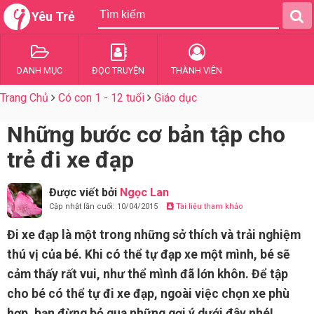
Yêu Trẻ
DANH MỤC
ĐỌC TRUYỆN
THÀNH VIÊN
Trang Chủ
Có con 1 - 12 tuổi
Giáo dục
Những bước cơ bản tập cho
trẻ đi xe đạp
Được viết bởi
Ngọc Lan
Cập nhật lần cuối: 10/04/2015
Tài liệu tham khảo
Đi xe đạp là một trong những sở thích và trải nghiệm
thú vị của bé. Khi có thể tự đạp xe một mình, bé sẽ
cảm thấy rất vui, như thể mình đã lớn khôn. Để tập
cho bé có thể tự đi xe đạp, ngoài việc chọn xe phù
hợp, bạn đừng bỏ qua những gợi ý dưới đây nhé!