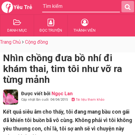
Yêu Trẻ
DANH MỤC
ĐỌC TRUYỆN
THÀNH VIÊN
Trang Chủ
Cộng đồng
Nhìn chồng đưa bồ nhí đi
khám thai, tim tôi như vỡ ra
từng mảnh
Được viết bởi
Ngọc Lan
Cập nhật lần cuối: 04/04/2015
Tài liệu tham khảo
Kết quả siêu âm cho thấy, tôi đang mang bầu con gái
đã khiến tôi buồn bã vô cùng. Không phải vì tôi không
yêu thương con, chỉ là, tôi sợ anh sẽ vì chuyện này