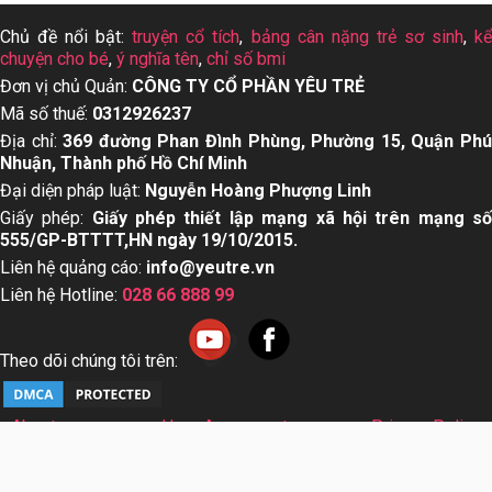
Chủ đề nổi bật:
truyện cổ tích
,
bảng cân nặng trẻ sơ sinh
,
k
chuyện cho bé
,
ý nghĩa tên
,
chỉ số bmi
Đơn vị chủ Quản:
CÔNG TY CỔ PHẦN YÊU TRẺ
Mã số thuế:
0312926237
Địa chỉ:
369 đường Phan Đình Phùng, Phường 15, Quận Ph
Nhuận, Thành phố Hồ Chí Minh
Đại diện pháp luật:
Nguyễn Hoàng Phượng Linh
Giấy phép:
Giấy phép thiết lập mạng xã hội trên mạng s
555/GP-BTTTT,HN ngày 19/10/2015.
Liên hệ quảng cáo:
info@yeutre.vn
Liên hệ Hotline:
028 66 888 99
Theo dõi chúng tôi trên:
About us
User Agreement
Privacy Policy
Sơ đồ trang web
© Copyright 2014 Yeutre.vn, all rights reserved. Chuyên