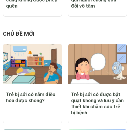
quên
đỗi vô tâm
CHỦ ĐỀ MỚI
Trẻ bị sởi có nằm điều
Trẻ bị sởi có được bật
hòa được không?
quạt không và lưu ý cần
thiết khi chăm sóc trẻ
bị bệnh