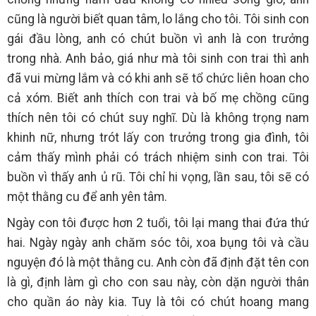
cũng là người biết quan tâm, lo lắng cho tôi. Tôi sinh con
gái đầu lòng, anh có chút buồn vì anh là con trưởng
trong nhà. Anh bảo, giá như mà tôi sinh con trai thì anh
đã vui mừng lắm và có khi anh sẽ tổ chức liên hoan cho
cả xóm. Biết anh thích con trai và bố mẹ chồng cũng
thích nên tôi có chút suy nghĩ. Dù là không trọng nam
khinh nữ, nhưng trót lấy con trưởng trong gia đình, tôi
cảm thấy mình phải có trách nhiệm sinh con trai. Tôi
buồn vì thấy anh ủ rũ. Tôi chỉ hi vọng, lần sau, tôi sẽ có
một thằng cu để anh yên tâm.
Ngày con tôi được hơn 2 tuổi, tôi lại mang thai đứa thứ
hai. Ngày ngày anh chăm sóc tôi, xoa bụng tôi và cầu
nguyện đó là một thằng cu. Anh còn đã định đặt tên con
là gì, định làm gì cho con sau này, còn dặn người thân
cho quần áo này kia. Tuy là tôi có chút hoang mang