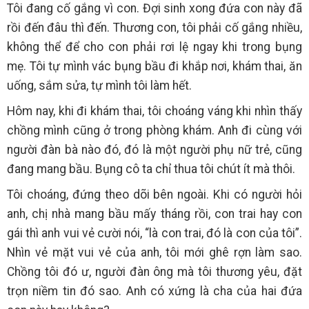
Tôi đang cố gắng vì con. Đợi sinh xong đứa con này đã
rồi đến đâu thì đến. Thương con, tôi phải cố gắng nhiều,
không thể để cho con phải rơi lệ ngay khi trong bụng
mẹ. Tôi tự mình vác bụng bầu đi khắp nơi, khám thai, ăn
uống, sắm sửa, tự mình tôi làm hết.
Hôm nay, khi đi khám thai, tôi choáng váng khi nhìn thấy
chồng mình cũng ở trong phòng khám. Anh đi cùng với
người đàn bà nào đó, đó là một người phụ nữ trẻ, cũng
đang mang bầu. Bụng cô ta chỉ thua tôi chút ít mà thôi.
Tôi choáng, đứng theo dõi bên ngoài. Khi có người hỏi
anh, chị nhà mang bầu mấy tháng rồi, con trai hay con
gái thì anh vui vẻ cười nói, “là con trai, đó là con của tôi”.
Nhìn vẻ mặt vui vẻ của anh, tôi mới ghê rợn làm sao.
Chồng tôi đó ư, người đàn ông mà tôi thương yêu, đặt
trọn niềm tin đó sao. Anh có xứng là cha của hai đứa