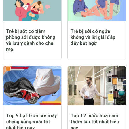
Trẻ bị sốt có tiêm
Trẻ bị sởi có ngứa
phòng sởi được không
không và lời giải đáp
và lưu ý dành cho cha
đầy bất ngờ
mẹ
Top 9 bạt trùm xe máy
Top 12 nước hoa nam
chống nắng mưa tốt
thơm lâu tốt nhất hiện
nhất hiện nay
nay