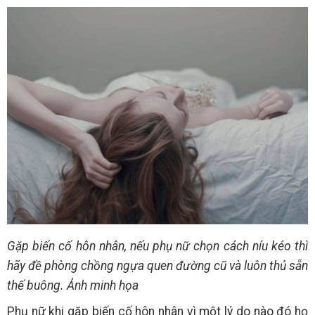
Gặp biến cố hôn nhân, nếu phụ nữ chọn cách níu kéo thì
hãy đề phòng chồng ngựa quen đường cũ và luôn thủ sẵn
thế buông. Ảnh minh họa
Phụ nữ khi gặp biến cố hôn nhân vì một lý do nào đó họ