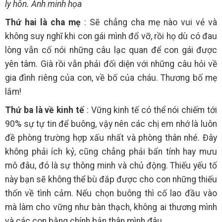
ly hôn. Ảnh minh họa
Thứ hai là cha mẹ
: Sẽ chẳng cha mẹ nào vui vẻ và
không suy nghĩ khi con gái mình đổ vỡ, rồi họ dù có đau
lòng vẫn cố nói những câu lạc quan để con gái được
yên tâm. Già rồi vẫn phải đối diện với những câu hỏi về
gia đình riêng của con, về bố của cháu. Thương bố mẹ
lắm!
Thứ ba là về kinh tế
: Vững kinh tế có thể nói chiếm tới
90% sự tự tin để buông, vậy nên các chị em nhớ là luôn
đề phòng trường hợp xấu nhất và phòng thân nhé. Đây
không phải ích kỷ, cũng chẳng phải bẩn tính hay mưu
mô đâu, đó là sự thông minh và chủ động. Thiếu yếu tố
này bạn sẽ không thể bù đắp được cho con những thiếu
thốn về tình cảm. Nếu chọn buông thì cố lao đầu vào
mà làm cho vững như bàn thạch, không ai thương mình
và các con bằng chính bản thân mình đâu.