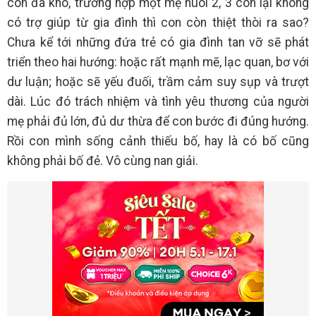
con đã khó, trường hợp một mẹ nuôi 2, 3 con lại không
có trợ giúp từ gia đình thì con còn thiệt thòi ra sao?
Chưa kể tới những đứa trẻ có gia đình tan vỡ sẽ phát
triển theo hai hướng: hoặc rất mạnh mẽ, lạc quan, bơ với
dư luận; hoặc sẽ yếu đuối, trầm cảm suy sụp và trượt
dài. Lúc đó trách nhiệm và tình yêu thương của người
mẹ phải đủ lớn, đủ dư thừa để con bước đi đúng hướng.
Rồi con mình sống cảnh thiếu bố, hay là có bố cũng
không phải bố đẻ. Vô cùng nan giải.