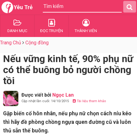
Yêu Trẻ
DANH MỤC
ĐỌC TRUYỆN
THÀNH VIÊN
Trang Chủ
Cộng đồng
Nếu vững kinh tế, 90% phụ nữ
có thể buông bỏ người chồng
tồi
Được viết bởi
Ngọc Lan
Cập nhật lần cuối: 14/10/2015
Tài liệu tham khảo
Gặp biến cố hôn nhân, nếu phụ nữ chọn cách níu kéo
thì hãy đề phòng chồng ngựa quen đường cũ và luôn
thủ sẵn thế buông.