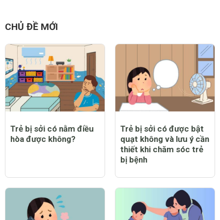
CHỦ ĐỀ MỚI
Trẻ bị sởi có nằm điều
Trẻ bị sởi có được bật
hòa được không?
quạt không và lưu ý cần
thiết khi chăm sóc trẻ
bị bệnh