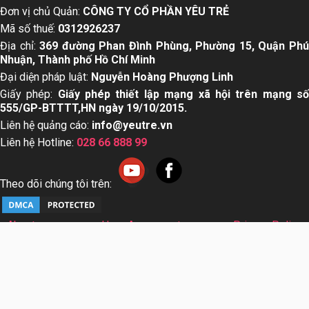
Đơn vị chủ Quản:
CÔNG TY CỔ PHẦN YÊU TRẺ
Mã số thuế:
0312926237
Địa chỉ:
369 đường Phan Đình Phùng, Phường 15, Quận Ph
Nhuận, Thành phố Hồ Chí Minh
Đại diện pháp luật:
Nguyễn Hoàng Phượng Linh
Giấy phép:
Giấy phép thiết lập mạng xã hội trên mạng s
555/GP-BTTTT,HN ngày 19/10/2015.
Liên hệ quảng cáo:
info@yeutre.vn
Liên hệ Hotline:
028 66 888 99
Theo dõi chúng tôi trên:
About us
User Agreement
Privacy Policy
Sơ đồ trang web
© Copyright 2014 Yeutre.vn, all rights reserved. Chuyên
trang mạng xã hội Mẹ & Bé uy tín hàng đầu Việt Nam. Với nội
dung được viết và tham vấn bởi các chuyên gia & Bác sĩ
hàng đầu trong lĩnh vực.