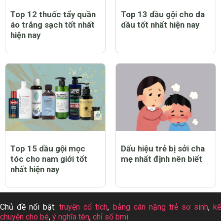
Top 12 thuốc tẩy quần
Top 13 dầu gội cho da
áo trắng sạch tốt nhất
dầu tốt nhất hiện nay
hiện nay
Top 15 dầu gội mọc
Dấu hiệu trẻ bị sởi cha
tóc cho nam giới tốt
mẹ nhất định nên biết
nhất hiện nay
Chủ đề nổi bật:
truyện cổ tích
,
bảng cân nặng trẻ sơ sinh
,
k
chuyện cho bé
,
ý nghĩa tên
,
chỉ số bmi