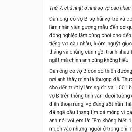
Thứ 7, chủ nhật ở nhà sợ vợ càu nhàu 
Đàn ông có vợ B sợ hãi vợ trẻ và co
làm nhân viên gương mẫu đến cơ qua
đồng nghiệp làm cùng chơi cho đến 
tiếng vợ càu nhàu, lườm nguýt giụ
tháng và chẳng cần ngồi tranh nhau t
ngắt mà chính anh cũng không hiểu.
Đàn ông có vợ B còn có thiên đường 
nơi anh thấy mình là thượng đế. Thượn
cho đến triết lý làm người và 1.001 
vợ B trên thông tinh văn, dưới tường đ
điện thoại rung, vợ đang sốt hầm hập
đã ngã cầu thang tím cả mông vì cái
anh nói với em là: “Em không biết đ
muốn vào nhưng người ở trong chỉ mu