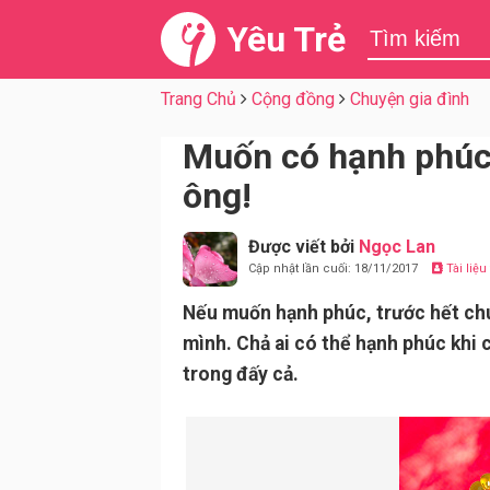
Yêu Trẻ
Trang Chủ
Cộng đồng
Chuyện gia đình
Muốn có hạnh phúc 
ông!
Được viết bởi
Ngọc Lan
Cập nhật lần cuối: 18/11/2017
Tài liệ
Nếu muốn hạnh phúc, trước hết chú
mình. Chả ai có thể hạnh phúc khi c
trong đấy cả.