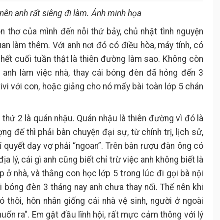
nên anh rất siêng đi làm. Ảnh minh họa
n thơ của mình đến nỗi thứ bảy, chủ nhật tình nguyện
n làm thêm. Với anh nơi đó có điều hòa, máy tính, có
hết cuối tuần thật là thiên đường làm sao. Không còn
c anh làm việc nhà, thay cái bóng đèn đã hỏng đến 3
ivi với con, hoặc giảng cho nó mấy bài toàn lớp 5 chán
thứ 2 là quán nhậu. Quán nhậu là thiên đường vì đó là
g đế thì phải bàn chuyện đại sự, từ chính trị, lịch sử,
bí quyết dạy vợ phải “ngoan”. Trên bàn rượu đàn ông có
ịa lý, cái gì anh cũng biết chỉ trừ việc anh không biết là
 ở nhà, và thằng con học lớp 5 trong lúc đi gọi bà nội
 bóng đèn 3 tháng nay anh chưa thay nổi. Thế nên khi
ó thôi, hôn nhân giống cái nhà vệ sinh, người ở ngoài
ốn ra". Em gật đầu lĩnh hội, rất mực cảm thông với lý