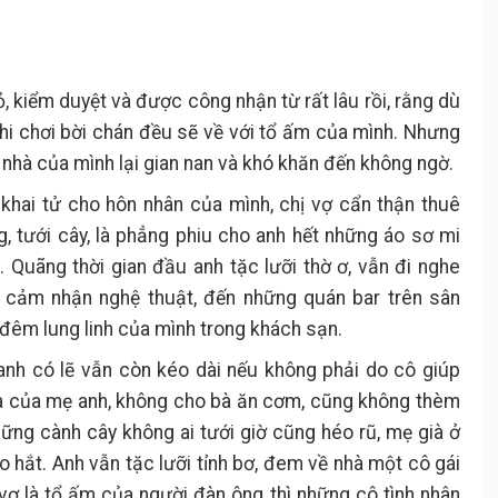
 kiểm duyệt và được công nhận từ rất lâu rồi, rằng dù
hi chơi bời chán đều sẽ về với tổ ấm của mình. Nhưng
ôi nhà của mình lại gian nan và khó khăn đến không ngờ.
khai tử cho hôn nhân của mình, chị vợ cẩn thận thuê
 tưới cây, là phẳng phiu cho anh hết những áo sơ mi
i. Quãng thời gian đầu anh tặc lưỡi thờ ơ, vẫn đi nghe
 cảm nhận nghệ thuật, đến những quán bar trên sân
 đêm lung linh của mình trong khách sạn.
anh có lẽ vẫn còn kéo dài nếu không phải do cô giúp
ữa của mẹ anh, không cho bà ăn cơm, cũng không thèm
những cành cây không ai tưới giờ cũng héo rũ, mẹ già ở
hắt. Anh vẫn tặc lưỡi tỉnh bơ, đem về nhà một cô gái
vợ là tổ ấm của người đàn ông thì những cô tình nhân