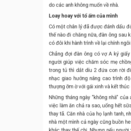
do các anh không muốn về nhà.
Loay hoay với tổ ấm của mình
Có một chân lý đã được đánh dấu đỏ,
thế nào đi chăng nữa, đàn ông sau k
có đôi khi hành trình về lại chính ng
Chẳng đợi đàn ông có vợ A ký giấy 
người giúp việc chăm sóc mẹ chồng,
trong tủ thì dắt díu 2 đứa con rời đ
nhạc giao hưởng nâng cao trình độ
thượng ỡm ờ với gái xinh và kết thúc
Những tháng ngày “không nhà” của 
việc làm ăn chả ra sao, uống hết s
thay tã. Căn nhà của họ lạnh tanh, 
nhà một mình cả ngày cũng buồn heo 
khác thay thế chị. Nhưng nếu người 