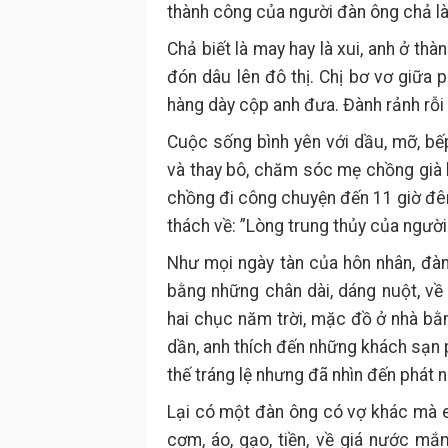
thành công của người đàn ông chả là
Chả biết là may hay là xui, anh ở th
đón dâu lên đô thị. Chị bơ vơ giữa 
hàng dày cộp anh đưa. Đành rảnh rỗi 
Cuộc sống bình yên với dầu, mỡ, bếp
và thay bô, chăm sóc mẹ chồng già b
chồng đi công chuyện đến 11 giờ đêm
thách về: ”Lòng trung thủy của người 
Như mọi ngày tàn của hôn nhân, đàn
bằng những chân dài, dáng nuột, về
hai chục năm trời, mặc đồ ở nhà bằn
dần, anh thích đến những khách sạn p
thế tráng lệ nhưng đã nhìn đến phát 
Lại có một đàn ông có vợ khác mà em
cơm, áo, gạo, tiền, về giá nước m