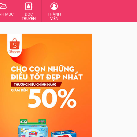
NH MỤC
ĐỌC
THÀNH
TRUYỆN
VIÊN