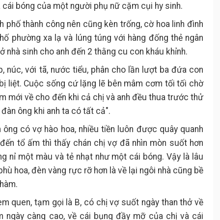
 cái bóng của một người phụ nữ cặm cụi hy sinh.
ành phố thành công nên cũng kèn trống, cờ hoa linh đình
phố phường xa lạ và lúng túng với hàng đống thẻ ngân
ở nhà sinh cho anh đến 2 thằng cu con kháu khỉnh.
, núc, với tã, nước tiểu, phân cho lần lượt ba đứa con
ị liệt. Cuộc sống cứ lặng lẽ bên mâm cơm tối tối chờ
 mới về cho đến khi cả chị và anh đều thua trước thử
đàn ông khi anh ta có tất cả".
 ông có vợ hào hoa, nhiều tiền luôn được quây quanh
 đến tổ ấm thì thấy chán chị vợ đã nhìn mòn suốt hơn
g nỉ một màu và tẻ nhạt như một cái bóng. Vậy là lâu
hù hoa, đèn vàng rực rỡ hơn là về lại ngôi nhà cũng bề
nhàm.
 quen, tạm gọi là B, có chị vợ suốt ngày than thở về
ắm ngày càng cao, về cái bụng đầy mỡ của chị và cái