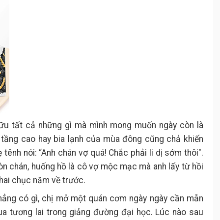
hữu tất cả những gì mà mình mong muốn ngày còn là
ở tầng cao hay bia lạnh của mùa đông cũng chả khiến
tênh nói: “Anh chán vợ quá! Chắc phải li dị sớm thôi".
 còn chán, huống hồ là cô vợ mộc mạc mà anh lấy từ hồi
 hai chục năm về trước.
 chẳng có gì, chị mở một quán cơm ngày ngày cần mẫn
ua tương lai trong giảng đường đại học. Lúc nào sau