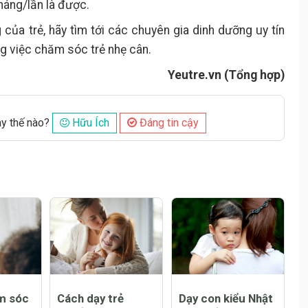
háng/lần là được.
của trẻ, hãy tìm tới các chuyên gia dinh dưỡng uy tín
ng việc chăm sóc trẻ nhẹ cân.
Yeutre.vn (Tổng hợp)
ày thế nào?
Hữu Ích
Đáng tin cậy