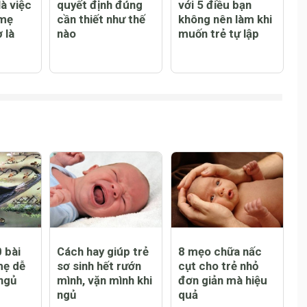
m sóc
Cách dạy trẻ
Dạy con kiểu Nhật
à việc
quyết định đúng
với 5 điều bạn
 mẹ
cần thiết như thế
không nên làm khi
 là
nào
muốn trẻ tự lập