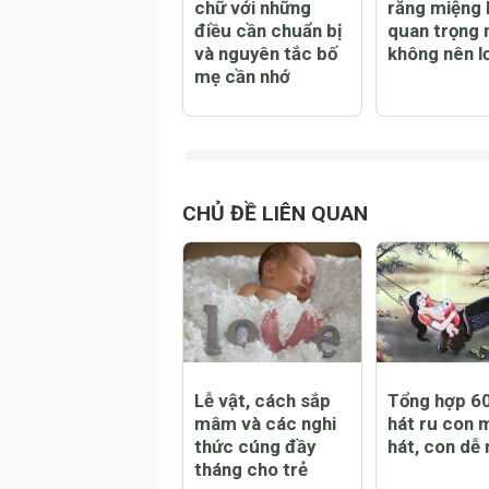
Dạy trẻ 3 tuổi học
Dạy trẻ chă
chữ với những
răng miệng l
điều cần chuẩn bị
quan trọng
và nguyên tắc bố
không nên lơ
mẹ cần nhớ
CHỦ ĐỀ LIÊN QUAN