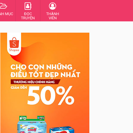
NH MỤC
ĐỌC
THÀNH
TRUYỆN
VIÊN