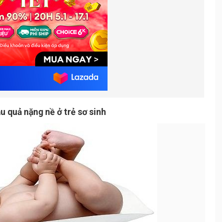
u quả nặng nề ở trẻ sơ sinh