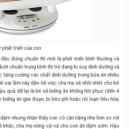
 phát triển của con
 đều đúng chuẩn thì mới là phát triển bình thường và
ưới chuẩn trung bình thì trẻ đang bị suy dinh dưỡng và
c tăng cường các chất dinh dưỡng trong bữa ăn nhiều
nh sai lầm này dẫn tới việc cha mẹ sẽ nhồi nhét cho bé
hậu quả để lại là bé sẽ biếng ăn không hồi phục (đến 4
i biếng ăn giai đoạn, bị béo phì hoặc rối loạn tiêu hóa,
ăn dặm nhưng nhận thấy con có cân nặng nhẹ hơn so với
rẻ khác, cha mẹ nóng vội và cho con ăn dặm sớm. Hậu