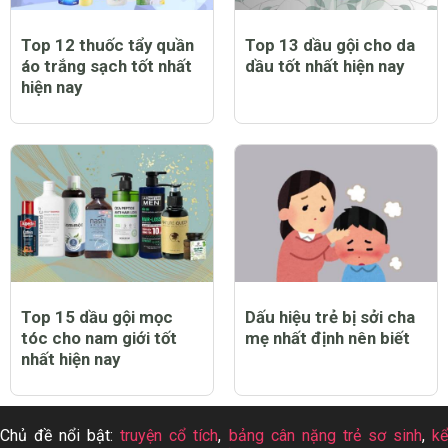
Top 12 thuốc tẩy quần
Top 13 dầu gội cho da
áo trắng sạch tốt nhất
dầu tốt nhất hiện nay
hiện nay
Top 15 dầu gội mọc
Dấu hiệu trẻ bị sởi cha
tóc cho nam giới tốt
mẹ nhất định nên biết
nhất hiện nay
Chủ đề nổi bật:
truyện cổ tích
,
bảng cân nặng trẻ sơ sinh
,
k