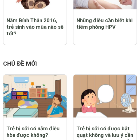
13 dấu hiệu mang thai
Que thử rụng trứng và
bé trai chính xác nhất
những điều cần biết để
trong 3 tháng đầu
xác định đúng thời gian
vàng thụ thai
Năm Bính Thân 2016,
Những điều cần biết khi
trẻ sinh vào mùa nào sẽ
tiêm phòng HPV
tốt?