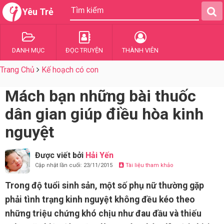
Yêu Trẻ
DANH MỤC
ĐỌC TRUYỆN
THÀNH VIÊN
Trang Chủ
Kế hoạch có con
Mách bạn những bài thuốc
dân gian giúp điều hòa kinh
nguyệt
Được viết bởi
Hải Yến
Cập nhật lần cuối: 23/11/2015
Tài liệu tham khảo
Trong độ tuổi sinh sản, một số phụ nữ thường gặp
phải tình trạng kinh nguyệt không đều kéo theo
những triệu chứng khó chịu như đau đầu và thiếu