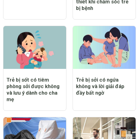
CHỦ ĐỀ MỚI
Trẻ bị sởi có nằm điều
Trẻ bị sởi có được bật
hòa được không?
quạt không và lưu ý cần
thiết khi chăm sóc trẻ
bị bệnh