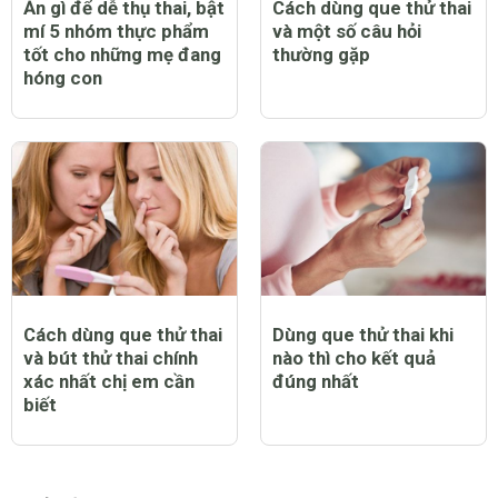
0 Thích
Trả lời
Báo cáo vi phạm
CHỦ ĐỀ NỔI BẬT
Ăn gì để dễ thụ thai, bật
Cách dùng que thử thai
mí 5 nhóm thực phẩm
và một số câu hỏi
tốt cho những mẹ đang
thường gặp
hóng con