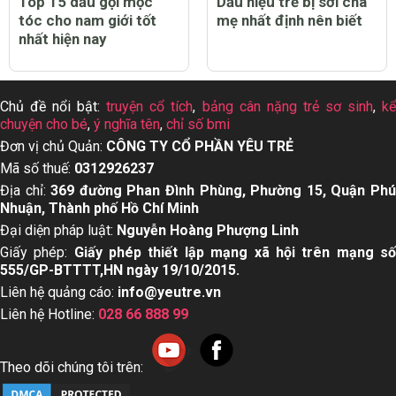
áo trắng sạch tốt nhất
dầu tốt nhất hiện nay
hiện nay
Top 15 dầu gội mọc
Dấu hiệu trẻ bị sởi cha
tóc cho nam giới tốt
mẹ nhất định nên biết
nhất hiện nay
Chủ đề nổi bật:
truyện cổ tích
,
bảng cân nặng trẻ sơ sinh
,
k
chuyện cho bé
,
ý nghĩa tên
,
chỉ số bmi
Đơn vị chủ Quản:
CÔNG TY CỔ PHẦN YÊU TRẺ
Mã số thuế:
0312926237