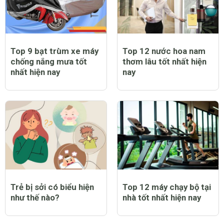
Trẻ bị sốt có tiêm
Trẻ bị sởi có ngứa
phòng sởi được không
không và lời giải đáp
và lưu ý dành cho cha
đầy bất ngờ
mẹ
Top 9 bạt trùm xe máy
Top 12 nước hoa nam
chống nắng mưa tốt
thơm lâu tốt nhất hiện
nhất hiện nay
nay