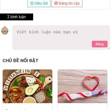
Hữu Ích
Đáng tin cậy
2 bình luận
Đăng
quynhgiang1102
8 năm
cảm ơn add nhé mình đang cần
0 Thích
Trả lời
Báo cáo vi phạm
shine1605
8 năm
bài viết hay quá ạ... hjhj