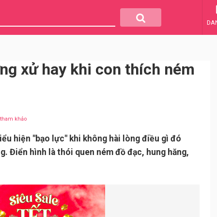
DA
g xử hay khi con thích ném
u tham khảo
iểu hiện "bạo lực" khi không hài lòng điều gì đó
ng. Điển hình là thói quen ném đồ đạc, hung hăng,