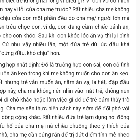
 biết trẻ không hài lòng vì điều gì? Vì con vô cớ thích
con hay vì lỗi của cha mẹ trước? Rất nhiều cha mẹ không
hó chịu của con một phần đều do cha mẹ/ người lớn mà
ền trêu chọc con, ví dụ, con đang cầm chiếc bánh ăn,
c cho con khóc. Sau khi con khóc lóc ăn vạ thì lại bình
. Cứ như vậy nhiều lần, một đứa trẻ dù lúc đầu khá
"cứng đầu, khó chịu" hơn.
ng hợp nhất định: Đó là trường hợp con sai, con cố tình
 muốn ăn kẹo trong khi mẹ không muốn cho con ăn kẹo.
ốt nhưng trẻ vẫn muốn ăn, nằm ăn vạ, la hét, đập đầu
ợp này, cha mẹ không nên nhìn vào mắt trẻ, không nên
ời đi chỗ khác hoặc làm việc gì đó để trẻ cảm thấy trò
g. Cha mẹ nên thực hiện cách này sớm để đối phó với
ơi công cộng khác. Rất nhiều đứa trẻ lạm dụng nơi đông
ấu hổ của cha mẹ mà chiều chuộng theo ý thích của
 nhà, cha mẹ cần cứng rắn để trị dứt điểm tính mè nheo