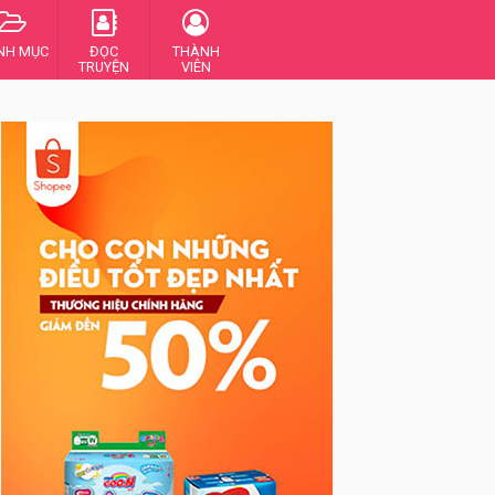
NH MỤC
ĐỌC
THÀNH
TRUYỆN
VIÊN