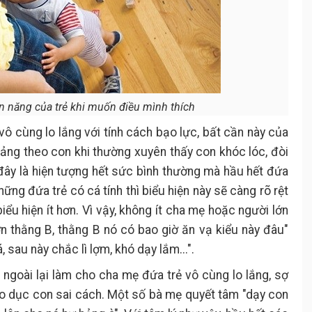
ản năng của trẻ khi muốn điều mình thích
vô cùng lo lắng với tính cách bạo lực, bất cần này của
ảng theo con khi thường xuyên thấy con khóc lóc, đòi
, đây là hiện tượng hết sức bình thường mà hầu hết đứa
hững đứa trẻ có cá tính thì biểu hiện này sẽ càng rõ rệt
biểu hiện ít hơn. Vì vậy, không ít cha mẹ hoặc người lớn
n thằng B, thằng B nó có bao giờ ăn vạ kiểu này đâu"
sau này chắc lì lợm, khó dạy lắm...".
i ngoài lại làm cho cha mẹ đứa trẻ vô cùng lo lắng, sợ
giáo dục con sai cách. Một số bà mẹ quyết tâm "dạy con