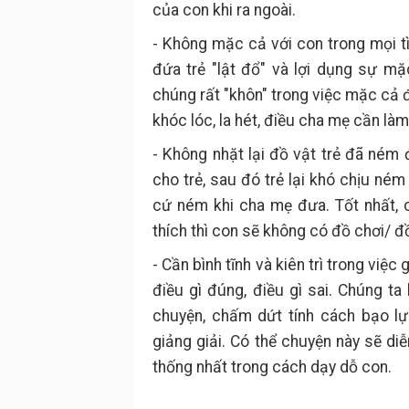
của con khi ra ngoài.
- Không mặc cả với con trong mọi t
đứa trẻ "lật đổ" và lợi dụng sự mặ
chúng rất "khôn" trong việc mặc cả 
khóc lóc, la hét, điều cha mẹ cần làm 
- Không nhặt lại đồ vật trẻ đã ném 
cho trẻ, sau đó trẻ lại khó chịu né
cứ ném khi cha mẹ đưa. Tốt nhất, 
thích thì con sẽ không có đồ chơi/ đ
- Cần bình tĩnh và kiên trì trong việ
điều gì đúng, điều gì sai. Chúng t
chuyện, chấm dứt tính cách bạo 
giảng giải. Có thể chuyện này sẽ diễ
thống nhất trong cách dạy dỗ con.