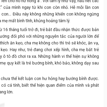
 lên cho nó hư hỏng à". Với tâm lý như vậy, hầu hết các
t" của mình ngay từ khi con còn nhỏ. Hễ mỗi lần con
n con... Điều này không những khiến con không ngừng
 mẹ mất bình tĩnh, khủng hoảng tâm lý.
từ 16 tháng tuổi trở đi, trẻ bắt đầu nhận thức được bản
 hướng đối phó với những nguyên tắc của người lớn để
 thích ăn kẹo, cha mẹ không cho thì trẻ sẽ khóc, ăn vạ,
ẹo. Hay như, trẻ đang chơi xếp hình, cha mẹ bắt trẻ
ay ô tô đồ chơi ra xa. Những hành vi thể hiện sự không
mẹ quy kết là trẻ bướng bỉnh, khó bảo, không dạy sau
y chưa thể kết luận con hư hỏng hay bướng bỉnh được.
có cá tính, biết thể hiện quan điểm của mình và phát
ang lớn.