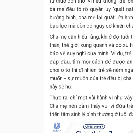
từ thuở còn thơ" vì nếu không "để lớn
bà mẹ đều tỏ rõ quyền uy "quát nạ
bướng bỉnh, cha mẹ lại quát lớn hơ
bạo lực mà còn co nguy cơ khiến cha
Cha mẹ cần hiểu rằng, khi ở độ tuổi 
thân, thế giới xung quanh và có xu
bảo vệ suy nghĩ của mình. Ví dụ, trẻ
đập đầu, tìm mọi cách để được ăn k
chơi ô tô thì dĩ nhiên trẻ sẽ ném ng
muốn - sự muốn của trẻ đều bị cha 
này sẽ hư.
Thực ra, chỉ một vài hành vi như vậ
Cha mẹ nên cảm thấy vui vì đứa trẻ 
triển tâm sinh lý bình thường ở tuổi đ