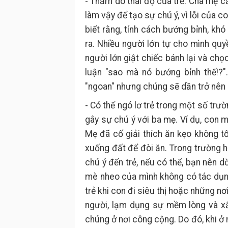
- Thăm dò thái độ của trẻ: Cha mẹ cần
làm vậy để tạo sự chú ý, vì lỗi của 
biết rằng, tính cách bướng bỉnh, k
ra. Nhiều người lớn tự cho mình quy
người lớn giật chiếc bánh lại và chọ
luận "sao mà nó bướng bỉnh thế!?"
"ngoan" nhưng chúng sẽ dần trở nên 
- Có thể ngó lơ trẻ trong một số trườ
gây sự chú ý với ba mẹ. Ví dụ, con
Mẹ đã cố giải thích ăn kẹo không t
xuống đất để đòi ăn. Trong trường h
chú ý đến trẻ, nếu có thể, bạn nên d
mè nheo của mình không có tác dụn
trẻ khi con đi siêu thị hoặc những n
người, lạm dụng sự mềm lòng và x
chúng ở nơi công cộng. Do đó, khi ở