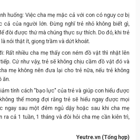
ình huống: Việc cha mẹ mặc cả với con có nguy cơ bị
c cả của người lớn. Đừng nghĩ trẻ nhỏ không biết gì,
để đòi được thứ mà chúng thực sự thích. Do đó, khi trẻ
là nói thật ít, giọng trầm và dứt khoát.
đi: Rất nhiều cha mẹ thấy con ném đồ vật thì nhặt lên
m tiếp. Cứ như vậy, trẻ sẽ không chịu cầm đồ vật đó và
cha mẹ không nên đưa lại cho trẻ nữa, nếu trẻ không
ồ ăn.
c giảm tính cách "bạo lực" của trẻ và giúp con hiểu được
a không thể mong đợi rằng trẻ sẽ hiểu ngay được mọi
lực ngay sau một đêm ngủ dậy hoặc sau khi cha mẹ
n ra cả 1 tuần, 1 tháng và đòi hỏi cha mẹ cần kiên trì,
Yeutre.vn (Tổng hợp)