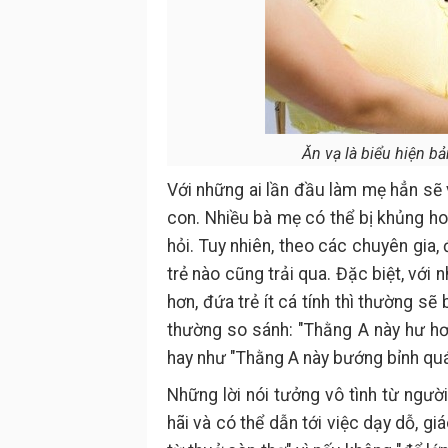
Ăn vạ là biểu hiện b
Với những ai lần đầu làm mẹ hẳn sẽ 
con. Nhiều bà mẹ có thể bị khủng ho
hỏi. Tuy nhiên, theo các chuyên gia
trẻ nào cũng trải qua. Đặc biệt, với n
hơn, đứa trẻ ít cá tính thì thường sẽ 
thường so sánh: "Thằng A này hư hơ
hay như "Thằng A này bướng bỉnh quá, 
Những lời nói tưởng vô tình từ ngườ
hãi và có thể dẫn tới việc dạy dỗ, 