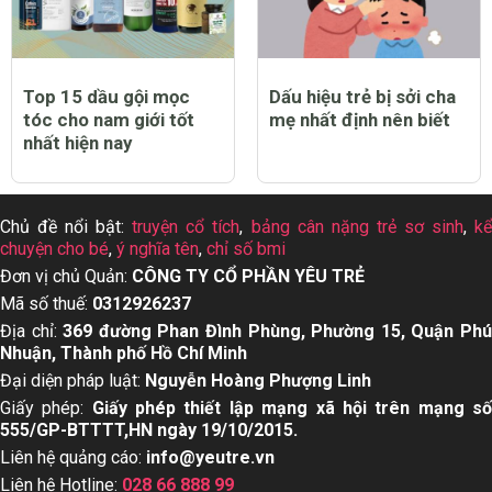
Top 15 dầu gội mọc
Dấu hiệu trẻ bị sởi cha
tóc cho nam giới tốt
mẹ nhất định nên biết
nhất hiện nay
Chủ đề nổi bật:
truyện cổ tích
,
bảng cân nặng trẻ sơ sinh
,
k
chuyện cho bé
,
ý nghĩa tên
,
chỉ số bmi
Đơn vị chủ Quản:
CÔNG TY CỔ PHẦN YÊU TRẺ
Mã số thuế:
0312926237
Địa chỉ:
369 đường Phan Đình Phùng, Phường 15, Quận Ph
Nhuận, Thành phố Hồ Chí Minh
Đại diện pháp luật:
Nguyễn Hoàng Phượng Linh
Giấy phép:
Giấy phép thiết lập mạng xã hội trên mạng s
555/GP-BTTTT,HN ngày 19/10/2015.
Liên hệ quảng cáo:
info@yeutre.vn
Liên hệ Hotline:
028 66 888 99