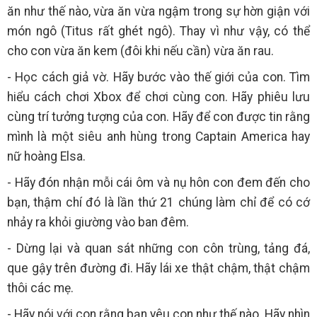
ăn như thế nào, vừa ăn vừa ngậm trong sự hờn giận với
món ngô (Titus rất ghét ngô). Thay vì như vậy, có thể
cho con vừa ăn kem (đôi khi nếu cần) vừa ăn rau.
- Học cách giả vờ. Hãy bước vào thế giới của con. Tìm
hiểu cách chơi Xbox để chơi cùng con. Hãy phiêu lưu
cùng trí tưởng tượng của con. Hãy để con được tin rằng
mình là một siêu anh hùng trong Captain America hay
nữ hoàng Elsa.
- Hãy đón nhận mỗi cái ôm và nụ hôn con đem đến cho
bạn, thậm chí đó là lần thứ 21 chúng làm chỉ để có cớ
nhảy ra khỏi giường vào ban đêm.
- Dừng lại và quan sát những con côn trùng, tảng đá,
que gậy trên đường đi. Hãy lái xe thật chậm, thật chậm
thôi các mẹ.
- Hãy nói với con rằng bạn yêu con như thế nào. Hãy nhìn