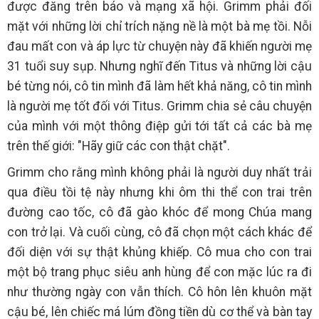
được đăng trên báo và mạng xã hội. Grimm phải đối
mặt với những lời chỉ trích nặng nề là một bà mẹ tồi. Nỗi
đau mất con và áp lực từ chuyện này đã khiến người mẹ
31 tuổi suy sụp. Nhưng nghĩ đến Titus và những lời cậu
bé từng nói, cô tin mình đã làm hết khả năng, cô tin mình
là người mẹ tốt đối với Titus. Grimm chia sẻ câu chuyện
của mình với một thông điệp gửi tới tất cả các bà mẹ
trên thế giới: "Hãy giữ các con thật chặt".
Grimm cho rằng mình không phải là người duy nhất trải
qua điều tồi tệ này nhưng khi ôm thi thể con trai trên
đường cao tốc, cô đã gào khóc để mong Chúa mang
con trở lại. Và cuối cùng, cô đã chọn một cách khác để
đối diện với sự thật khủng khiếp. Cô mua cho con trai
một bộ trang phục siêu anh hùng để con mặc lúc ra đi
như thường ngày con vẫn thích. Cô hôn lên khuôn mặt
cậu bé, lên chiếc má lúm đồng tiền dù cơ thể và bàn tay