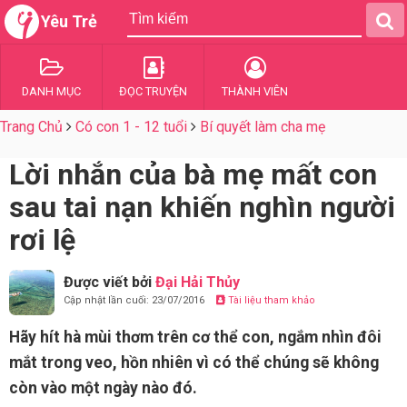
Yêu Trẻ
DANH MỤC
ĐỌC TRUYỆN
THÀNH VIÊN
Trang Chủ
Có con 1 - 12 tuổi
Bí quyết làm cha mẹ
Lời nhắn của bà mẹ mất con
sau tai nạn khiến nghìn người
rơi lệ
Được viết bởi
Đại Hải Thủy
Cập nhật lần cuối: 23/07/2016
Tài liệu tham khảo
Hãy hít hà mùi thơm trên cơ thể con, ngắm nhìn đôi
mắt trong veo, hồn nhiên vì có thể chúng sẽ không
còn vào một ngày nào đó.