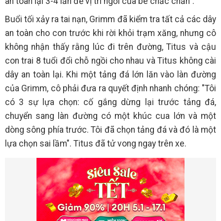
an toàn lại 3-4 lần để vị trí ngồi của bé chắc chắn".
Buổi tối xảy ra tai nạn, Grimm đã kiểm tra tất cả các dây
an toàn cho con trước khi rời khỏi trạm xăng, nhưng cô
không nhận thấy rằng lúc đi trên đường, Titus và cậu
con trai 8 tuổi đổi chỗ ngồi cho nhau và Titus không cài
dây an toàn lại. Khi một tảng đá lớn lăn vào làn đường
của Grimm, cô phải đưa ra quyết định nhanh chóng: "Tôi
có 3 sự lựa chọn: cố gắng dừng lại trước tảng đá,
chuyển sang làn đường có một khúc cua lớn và một
dòng sông phía trước. Tôi đã chọn tảng đá và đó là một
lựa chọn sai lầm". Titus đã tử vong ngay trên xe.