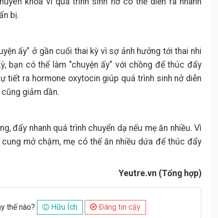
uyên khoa vì quá trình sinh nở có thể diễn ra nhanh
n bị.
ện ấy" ở gần cuối thai kỳ vì sợ ảnh hưởng tới thai nhi
kỳ, bạn có thể làm "chuyện ấy" với chồng để thúc đẩy
tự tiết ra hormone oxytocin giúp quá trình sinh nở diễn
 cũng giảm dần.
ng, đẩy nhanh quá trình chuyển dạ nếu mẹ ăn nhiều. Vì
tử cung mở chậm, mẹ có thể ăn nhiều dứa để thúc đẩy
Yeutre.vn (Tổng hợp)
ày thế nào?
Hữu Ích
Đáng tin cậy