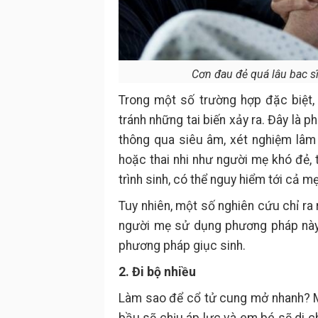
Cơn đau đẻ quá lâu bac sĩ
Trong một số trường hợp đặc biệt,
tránh những tai biến xảy ra. Đây là 
thông qua siêu âm, xét nghiệm lâm 
hoặc thai nhi như người mẹ khó đẻ, 
trình sinh, có thể nguy hiểm tới cả m
Tuy nhiên, một số nghiên cứu chỉ ra
người mẹ sử dụng phương pháp này.
phương pháp giục sinh.
2. Đi bộ nhiều
Làm sao để cổ tử cung mở nhanh? Mẹ 
bầu sẽ chịu áp lực và em bé sẽ di ch