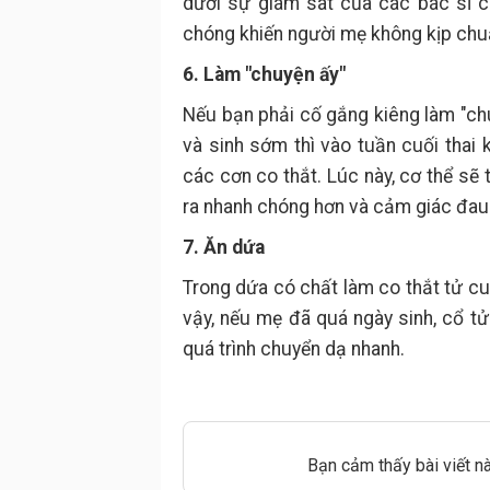
dưới sự giám sát của các bác sĩ ch
chóng khiến người mẹ không kịp chuẩ
6. Làm "chuyện ấy"
Nếu bạn phải cố gắng kiêng làm "chuy
và sinh sớm thì vào tuần cuối thai 
các cơn co thắt. Lúc này, cơ thể sẽ 
ra nhanh chóng hơn và cảm giác đau
7. Ăn dứa
Trong dứa có chất làm co thắt tử cu
vậy, nếu mẹ đã quá ngày sinh, cổ 
quá trình chuyển dạ nhanh.
Bạn cảm thấy bài viết n