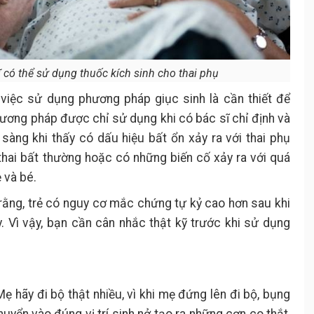
 có thể sử dụng thuốc kích sinh cho thai phụ
 việc sử dụng phương pháp giục sinh là cần thiết để
phương pháp được chỉ sử dụng khi có bác sĩ chỉ định và
sàng khi thấy có dấu hiệu bất ổn xảy ra với thai phụ
thai bất thường hoặc có những biến cố xảy ra với quá
ẹ và bé.
 rằng, trẻ có nguy cơ mắc chứng tự kỷ cao hơn sau khi
 Vì vậy, bạn cần cân nhắc thật kỹ trước khi sử dụng
hãy đi bộ thật nhiều, vì khi mẹ đứng lên đi bộ, bụng
uyển vào đúng vị trí sinh nở tạo ra những cơn co thắt,