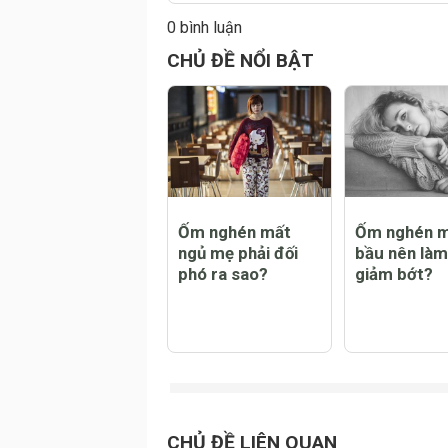
0 bình luận
Đăng
CHỦ ĐỀ NỔI BẬT
Ốm nghén mất
Ốm nghén 
ngủ mẹ phải đối
bầu nên làm
phó ra sao?
giảm bớt?