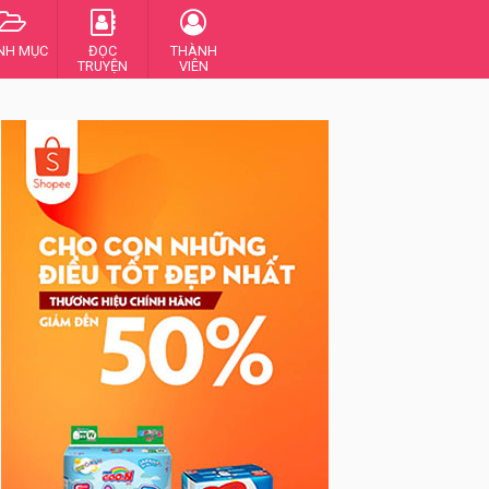
NH MỤC
ĐỌC
THÀNH
TRUYỆN
VIÊN