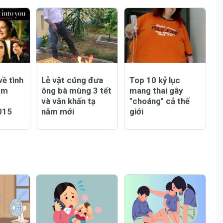
ề tình
Lễ vật cúng đưa
Top 10 kỷ lục
em
ông bà mùng 3 tết
mang thai gây
và văn khấn tạ
"choáng" cả thế
015
năm mới
giới