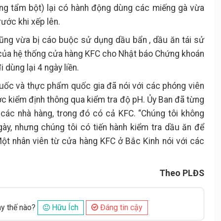
ang tẩm bột) lại có hành động dùng các miếng gà vừa
rước khi xếp lên.
ũng vừa bị cáo buộc sử dụng dầu bẩn , dầu ăn tái sử
 của hệ thống cửa hàng KFC cho Nhật báo Chứng khoán
 dùng lại 4 ngày liền.
huốc và thực phẩm quốc gia đã nói với các phóng viên
ợc kiểm định thông qua kiểm tra độ pH. Ủy Ban đã từng
 các nhà hàng, trong đó có cả KFC. “Chúng tôi không
ày, nhưng chúng tôi có tiến hành kiểm tra dầu ăn để
ột nhân viên từ cửa hàng KFC ở Bắc Kinh nói với các
Theo PLĐS
ày thế nào?
Hữu Ích
Đáng tin cậy