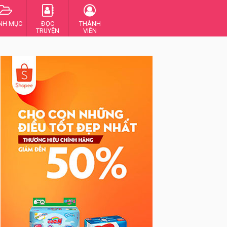
NH MỤC
ĐỌC
THÀNH
TRUYỆN
VIÊN