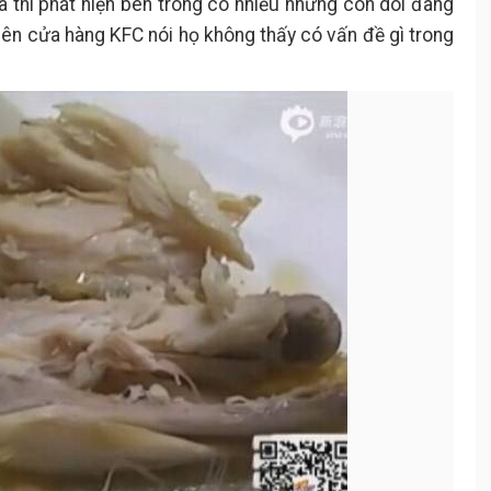
ra thì phát hiện bên trong có nhiều những con dòi đang
bên cửa hàng KFC nói họ không thấy có vấn đề gì trong