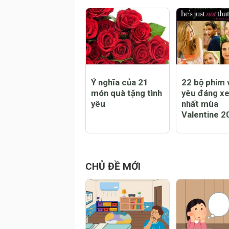
mới nhất
CHỦ ĐỀ LIÊN QUAN
Ý nghĩa của 21
22 bộ phim v
món quà tặng tình
yêu đáng x
yêu
nhất mùa
Valentine 2