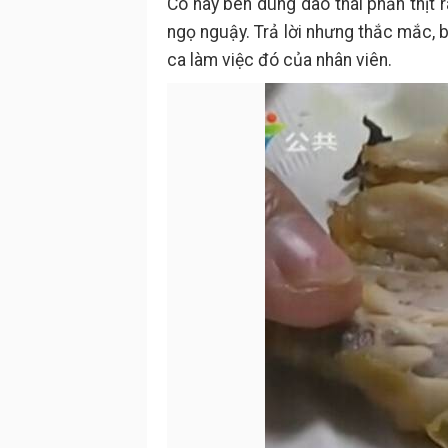
Cô này bèn dùng dao thái phần thịt 
ngọ nguậy. Trả lời nhưng thắc mắc, 
ca làm việc đó của nhân viên.