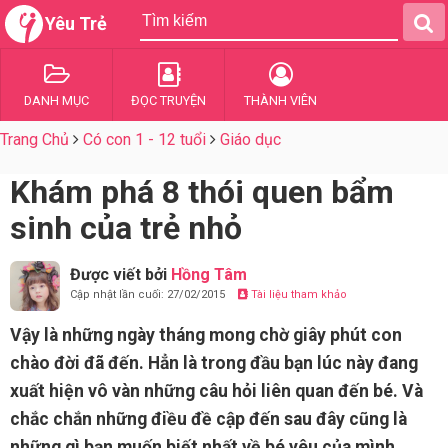
Yêu Trẻ
DANH MỤC
ĐỌC TRUYỆN
THÀNH VIÊN
Trang Chủ
Có con 1 - 12 tuổi
Giáo dục
Khám phá 8 thói quen bẩm
sinh của trẻ nhỏ
Được viết bởi
Hồng Tâm
Cập nhật lần cuối: 27/02/2015
Tài liệu tham khảo
Vậy là những ngày tháng mong chờ giây phút con
chào đời đã đến. Hẳn là trong đầu bạn lúc này đang
xuất hiện vô vàn những câu hỏi liên quan đến bé. Và
chắc chắn những điều đề cập đến sau đây cũng là
những gì bạn muốn biết nhất về bé yêu của mình.