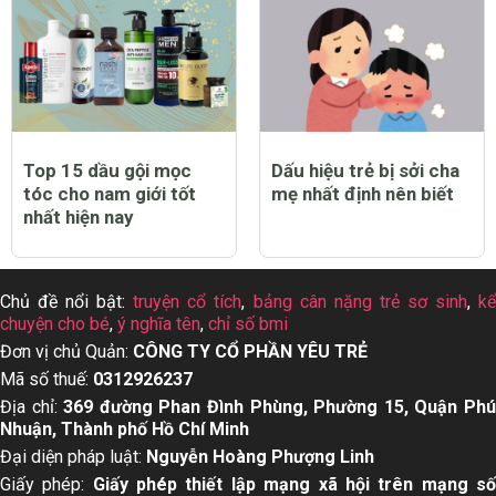
Top 15 dầu gội mọc
Dấu hiệu trẻ bị sởi cha
tóc cho nam giới tốt
mẹ nhất định nên biết
nhất hiện nay
Chủ đề nổi bật:
truyện cổ tích
,
bảng cân nặng trẻ sơ sinh
,
k
chuyện cho bé
,
ý nghĩa tên
,
chỉ số bmi
Đơn vị chủ Quản:
CÔNG TY CỔ PHẦN YÊU TRẺ
Mã số thuế:
0312926237
Địa chỉ:
369 đường Phan Đình Phùng, Phường 15, Quận Ph
Nhuận, Thành phố Hồ Chí Minh
Đại diện pháp luật:
Nguyễn Hoàng Phượng Linh
Giấy phép:
Giấy phép thiết lập mạng xã hội trên mạng s