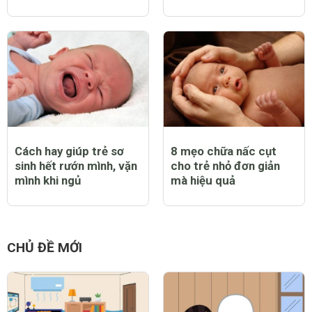
Cách hay giúp trẻ sơ
8 mẹo chữa nấc cụt
sinh hết rướn mình, vặn
cho trẻ nhỏ đơn giản
mình khi ngủ
mà hiệu quả
CHỦ ĐỀ MỚI