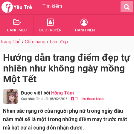
Yêu Trẻ
DANH MỤC
ĐỌC TRUYỆN
THÀNH VIÊN
Trang Chủ
Cẩm nang
Làm đẹp
Hướng dẫn trang điểm đẹp tự
nhiên như không ngày mồng
Một Tết
Được viết bởi
Hồng Tâm
Cập nhật lần cuối: 08/02/2016
Tài liệu tham khảo
Nhan sắc rạng rỡ của người phụ nữ trong ngày đầu
năm mới sẽ là một trong những điềm may trước mắt
mà bất cứ ai cũng đón nhận được.