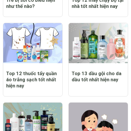
Trẻ bị sởi có biểu hiện
Top 12 máy chạy bộ tại
như thế nào?
nhà tốt nhất hiện nay
Top 12 thuốc tẩy quần
Top 13 dầu gội cho da
áo trắng sạch tốt nhất
dầu tốt nhất hiện nay
hiện nay