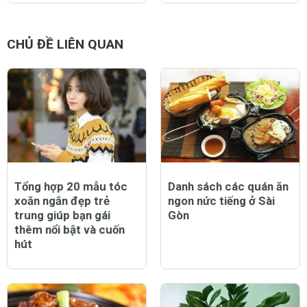
Cách khử mùi hôi chân
Bị nám da khi mang thai
giúp bạn lấy lại tự tin
có hết không, làm sao
để phòng ngừa?
CHỦ ĐỀ LIÊN QUAN
Tổng hợp 20 mẫu tóc
Danh sách các quán ăn
xoăn ngắn đẹp trẻ
ngon nức tiếng ở Sài
trung giúp bạn gái
Gòn
thêm nổi bật và cuốn