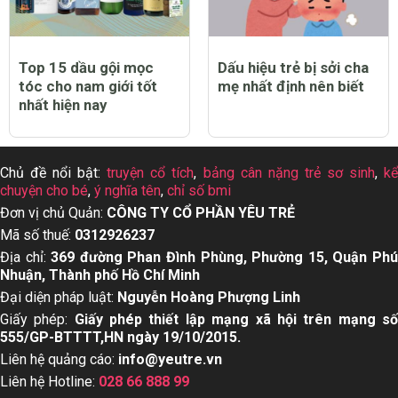
Top 15 dầu gội mọc
Dấu hiệu trẻ bị sởi cha
tóc cho nam giới tốt
mẹ nhất định nên biết
nhất hiện nay
Chủ đề nổi bật:
truyện cổ tích
,
bảng cân nặng trẻ sơ sinh
,
k
chuyện cho bé
,
ý nghĩa tên
,
chỉ số bmi
Đơn vị chủ Quản:
CÔNG TY CỔ PHẦN YÊU TRẺ
Mã số thuế:
0312926237
Địa chỉ:
369 đường Phan Đình Phùng, Phường 15, Quận Ph
Nhuận, Thành phố Hồ Chí Minh
Đại diện pháp luật:
Nguyễn Hoàng Phượng Linh