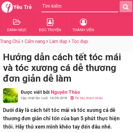
Yêu Trẻ
DANH MỤC
ĐỌC TRUYỆN
THÀNH VIÊN
Trang Chủ
Cẩm nang
Làm đẹp
Tóc đẹp
Hướng dẫn cách tết tóc mái
và tóc xương cá dễ thương
đơn giản dễ làm
Được viết bởi
Nguyễn Thảo
Cập nhật lần cuối: 14/09/2018
Tài liệu tham khảo
Dưới đây là cách tết tóc mái và tóc xương cá dễ
thương đơn giản chỉ tốn của bạn 5 phút thực hiện
thôi. Hãy thử xem mình khéo tay đến đâu nhé.