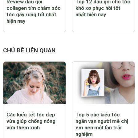
Review dầu gội
Top 12 dầu gội cho tóc
collagen tím chăm sóc
khô xơ phục hồi tốt
tóc gãy rụng tốt nhất
nhất hiện nay
hiện nay
CHỦ ĐỀ LIÊN QUAN
Các kiểu tết tóc đẹp
Top 5 các kiểu tóc
vừa giúp chống nóng
ngắn vạn người mê chị
vừa thêm xinh
em nên một lần trải
nghiệm