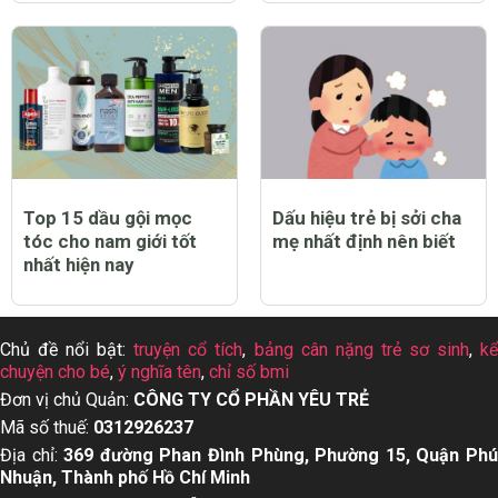
Top 15 dầu gội mọc
Dấu hiệu trẻ bị sởi cha
tóc cho nam giới tốt
mẹ nhất định nên biết
nhất hiện nay
Chủ đề nổi bật:
truyện cổ tích
,
bảng cân nặng trẻ sơ sinh
,
k
chuyện cho bé
,
ý nghĩa tên
,
chỉ số bmi
Đơn vị chủ Quản:
CÔNG TY CỔ PHẦN YÊU TRẺ
Mã số thuế:
0312926237
Địa chỉ:
369 đường Phan Đình Phùng, Phường 15, Quận Ph
Nhuận, Thành phố Hồ Chí Minh