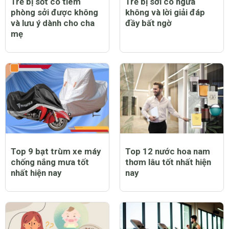
Trẻ bị sốt có tiêm
Trẻ bị sởi có ngứa
phòng sởi được không
không và lời giải đáp
và lưu ý dành cho cha
đầy bất ngờ
mẹ
Top 9 bạt trùm xe máy
Top 12 nước hoa nam
chống nắng mưa tốt
thơm lâu tốt nhất hiện
nhất hiện nay
nay