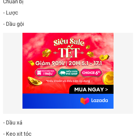
Chuẩn bị
- Lược
- Dầu gội
- Dầu xả
- Keo xịt tóc