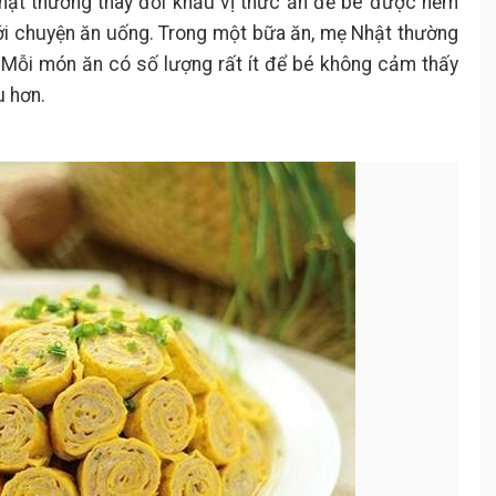
Nhật thường thay đổi khẩu vị thức ăn để bé được nếm
ới chuyện ăn uống. Trong một bữa ăn, mẹ Nhật thường
 Mỗi món ăn có số lượng rất ít để bé không cảm thấy
u hơn.