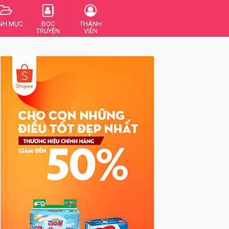
NH MỤC
ĐỌC
THÀNH
TRUYỆN
VIÊN