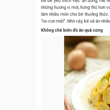
Để bé yêu thích việc ăn uống, mẹ 
những hương vị mới, hứng thú hơn v
làm nhiều món cho bé thưởng thức.
“no con mắt”. Nhờ vậy, bé sẽ ăn nhiề
Không chế biến đồ ăn quá cứng