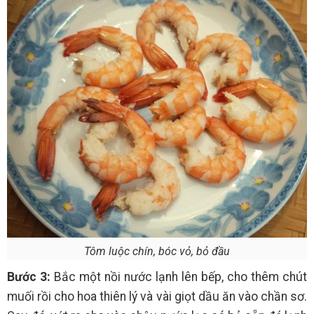
Tôm luộc chín, bóc vỏ, bỏ đầu
Bước 3:
Bắc một nồi nước lạnh lên bếp, cho thêm chút
muối rồi cho hoa thiên lý và vài giọt dầu ăn vào chần sơ.