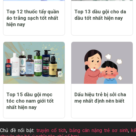
Top 12 thuốc tẩy quần
Top 13 dầu gội cho da
áo trắng sạch tốt nhất
dầu tốt nhất hiện nay
hiện nay
Top 15 dầu gội mọc
Dấu hiệu trẻ bị sởi cha
tóc cho nam giới tốt
mẹ nhất định nên biết
nhất hiện nay
Chủ đề nổi bật:
truyện cổ tích
,
bảng cân nặng trẻ sơ sinh
,
k