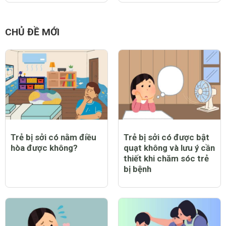
CHỦ ĐỀ MỚI
Trẻ bị sởi có nằm điều
Trẻ bị sởi có được bật
hòa được không?
quạt không và lưu ý cần
thiết khi chăm sóc trẻ
bị bệnh