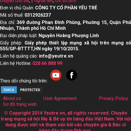
chuyện cho bé
,
ý nghĩa tên
,
chỉ số bmi
Đơn vị chủ Quản:
CÔNG TY CỔ PHẦN YÊU TRẺ
Mã số thuế:
0312926237
Địa chỉ:
369 đường Phan Đình Phùng, Phường 15, Quận Ph
Nhuận, Thành phố Hồ Chí Minh
Đại diện pháp luật:
Nguyễn Hoàng Phượng Linh
Giấy phép:
Giấy phép thiết lập mạng xã hội trên mạng s
555/GP-BTTTT,HN ngày 19/10/2015.
Liên hệ quảng cáo:
info@yeutre.vn
Liên hệ Hotline:
028 66 888 99
Theo dõi chúng tôi trên:
About us
User Agreement
Privacy Policy
Sơ đồ trang web
© Copyright 2014 Yeutre.vn, all rights reserved. Chuyên
trang mạng xã hội Mẹ & Bé uy tín hàng đầu Việt Nam. Với nội
dung được viết và tham vấn bởi các chuyên gia & Bác sĩ
hàng đầu trong lĩnh vực.