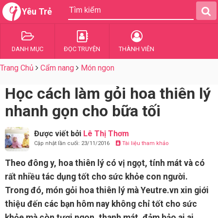
Yêu Trẻ
DANH MỤC
ĐỌC TRUYỆN
THÀNH VIÊN
Trang Chủ
Cẩm nang
Món ngon
Học cách làm gỏi hoa thiên lý
nhanh gọn cho bữa tối
Được viết bởi
Lê Thị Thơm
Cập nhật lần cuối: 23/11/2016
Tài liệu tham khảo
Theo đông y, hoa thiên lý có vị ngọt, tính mát và có
rất nhiều tác dụng tốt cho sức khỏe con người.
Trong đó, món gỏi hoa thiên lý mà Yeutre.vn xin giới
thiệu đến các bạn hôm nay không chỉ tốt cho sức
khỏe mà còn tươi ngon, thanh mát, đảm bảo ai ai