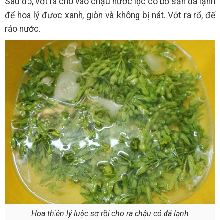
Sau đó, vớt ra cho vào chậu nước lọc có bỏ sẵn đá lạnh
để hoa lý được xanh, giòn và không bị nát. Vớt ra rổ, để
ráo nước.
Hoa thiên lý luộc sơ rồi cho ra chậu có đá lạnh