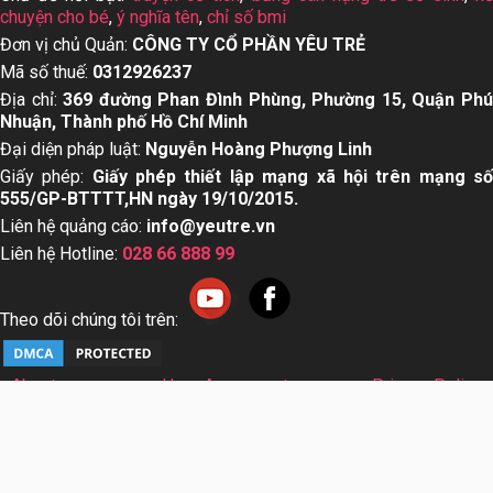
chuyện cho bé
,
ý nghĩa tên
,
chỉ số bmi
Đơn vị chủ Quản:
CÔNG TY CỔ PHẦN YÊU TRẺ
Mã số thuế:
0312926237
Địa chỉ:
369 đường Phan Đình Phùng, Phường 15, Quận Ph
Nhuận, Thành phố Hồ Chí Minh
Đại diện pháp luật:
Nguyễn Hoàng Phượng Linh
Giấy phép:
Giấy phép thiết lập mạng xã hội trên mạng s
555/GP-BTTTT,HN ngày 19/10/2015.
Liên hệ quảng cáo:
info@yeutre.vn
Liên hệ Hotline:
028 66 888 99
Theo dõi chúng tôi trên:
About us
User Agreement
Privacy Policy
Sơ đồ trang web
© Copyright 2014 Yeutre.vn, all rights reserved. Chuyên
trang mạng xã hội Mẹ & Bé uy tín hàng đầu Việt Nam. Với nội
dung được viết và tham vấn bởi các chuyên gia & Bác sĩ