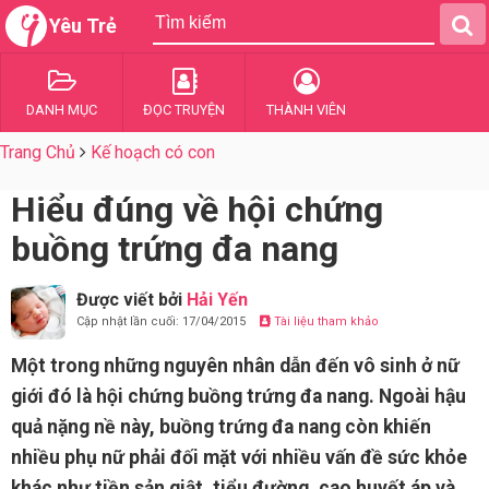
Yêu Trẻ
DANH MỤC
ĐỌC TRUYỆN
THÀNH VIÊN
Trang Chủ
Kế hoạch có con
Hiểu đúng về hội chứng
buồng trứng đa nang
Được viết bởi
Hải Yến
Cập nhật lần cuối: 17/04/2015
Tài liệu tham khảo
Một trong những nguyên nhân dẫn đến vô sinh ở nữ
giới đó là hội chứng buồng trứng đa nang. Ngoài hậu
quả nặng nề này, buồng trứng đa nang còn khiến
nhiều phụ nữ phải đối mặt với nhiều vấn đề sức khỏe
khác như tiền sản giật, tiểu đường, cao huyết áp và