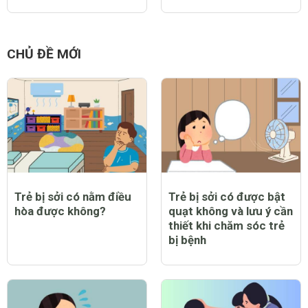
CHỦ ĐỀ MỚI
Trẻ bị sởi có nằm điều
Trẻ bị sởi có được bật
hòa được không?
quạt không và lưu ý cần
thiết khi chăm sóc trẻ
bị bệnh