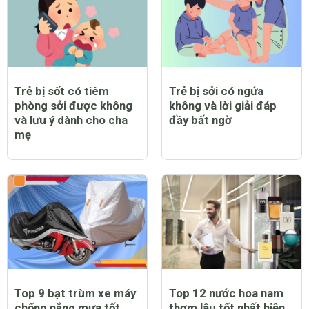
Trẻ bị sốt có tiêm
Trẻ bị sởi có ngứa
phòng sởi được không
không và lời giải đáp
và lưu ý dành cho cha
đầy bất ngờ
mẹ
Top 9 bạt trùm xe máy
Top 12 nước hoa nam
chống nắng mưa tốt
thơm lâu tốt nhất hiện