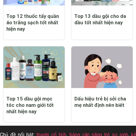
Top 12 thuốc tẩy quần
Top 13 dầu gội cho da
áo trắng sạch tốt nhất
dầu tốt nhất hiện nay
hiện nay
Top 15 dầu gội mọc
Dấu hiệu trẻ bị sởi cha
tóc cho nam giới tốt
mẹ nhất định nên biết
nhất hiện nay
Chủ đề nổi bật:
truyện cổ tích
,
bảng cân nặng trẻ sơ sinh
,
k