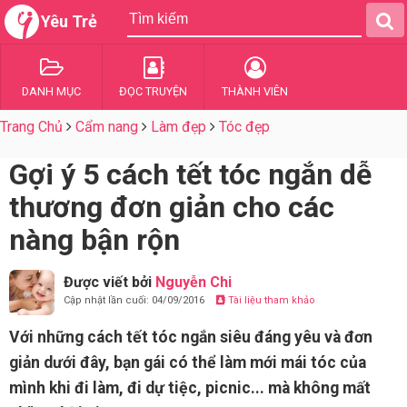
Yêu Trẻ
DANH MỤC
ĐỌC TRUYỆN
THÀNH VIÊN
Trang Chủ
Cẩm nang
Làm đẹp
Tóc đẹp
Gợi ý 5 cách tết tóc ngắn dễ
thương đơn giản cho các
nàng bận rộn
Được viết bởi
Nguyễn Chi
Cập nhật lần cuối: 04/09/2016
Tài liệu tham khảo
Với những cách tết tóc ngắn siêu đáng yêu và đơn
giản dưới đây, bạn gái có thể làm mới mái tóc của
mình khi đi làm, đi dự tiệc, picnic... mà không mất