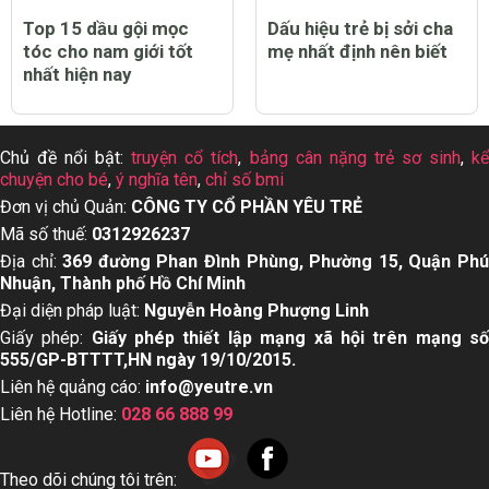
Top 15 dầu gội mọc
Dấu hiệu trẻ bị sởi cha
tóc cho nam giới tốt
mẹ nhất định nên biết
nhất hiện nay
Chủ đề nổi bật:
truyện cổ tích
,
bảng cân nặng trẻ sơ sinh
,
k
chuyện cho bé
,
ý nghĩa tên
,
chỉ số bmi
Đơn vị chủ Quản:
CÔNG TY CỔ PHẦN YÊU TRẺ
Mã số thuế:
0312926237
Địa chỉ:
369 đường Phan Đình Phùng, Phường 15, Quận Ph
Nhuận, Thành phố Hồ Chí Minh
Đại diện pháp luật:
Nguyễn Hoàng Phượng Linh
Giấy phép:
Giấy phép thiết lập mạng xã hội trên mạng s
555/GP-BTTTT,HN ngày 19/10/2015.
Liên hệ quảng cáo:
info@yeutre.vn
Liên hệ Hotline:
028 66 888 99
Theo dõi chúng tôi trên: