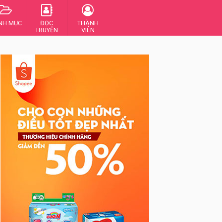
NH MỤC
ĐỌC
THÀNH
TRUYỆN
VIÊN