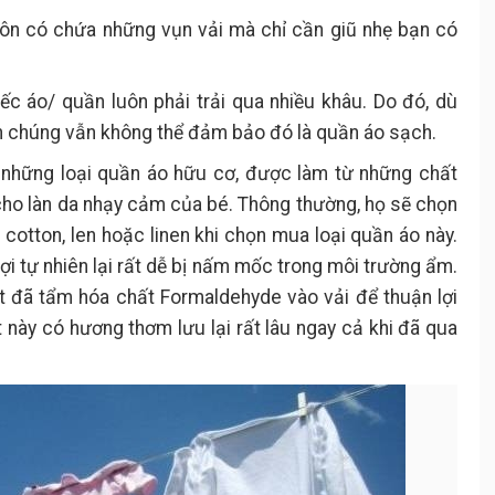
luôn có chứa những vụn vải mà chỉ cần giũ nhẹ bạn có
iếc áo/ quần luôn phải trải qua nhiều khâu. Do đó, dù
h chúng vẫn không thể đảm bảo đó là quần áo sạch.
những loại quần áo hữu cơ, được làm từ những chất
i cho làn da nhạy cảm của bé. Thông thường, họ sẽ chọn
 cotton, len hoặc linen khi chọn mua loại quần áo này.
sợi tự nhiên lại rất dễ bị nấm mốc trong môi trường ẩm.
t đã tẩm hóa chất Formaldehyde vào vải để thuận lợi
t này có hương thơm lưu lại rất lâu ngay cả khi đã qua