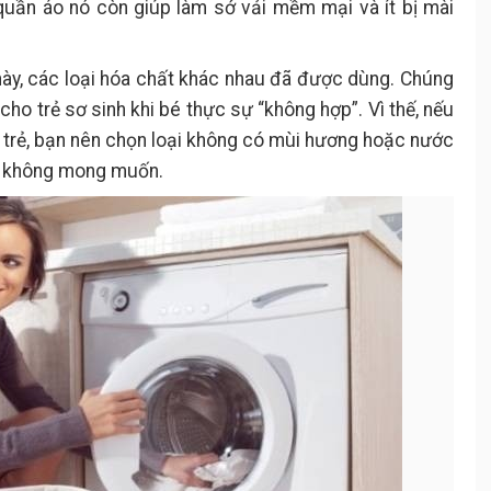
 quần áo nó còn giúp làm sớ vải mềm mại và ít bị mài
ày, các loại hóa chất khác nhau đã được dùng. Chúng
cho trẻ sơ sinh khi bé thực sự “không hợp”. Vì thế, nếu
trẻ, bạn nên chọn loại không có mùi hương hoặc nước
ụ không mong muốn.