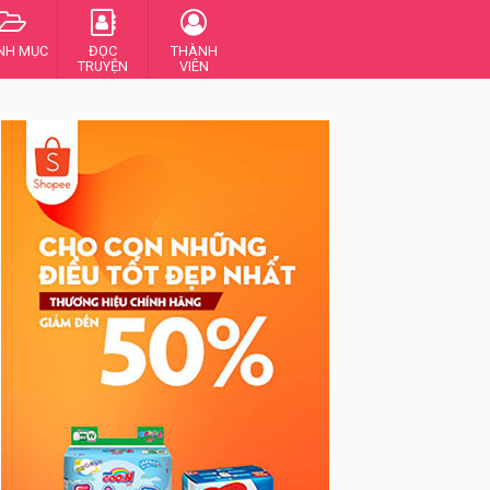
NH MỤC
ĐỌC
THÀNH
TRUYỆN
VIÊN