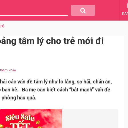
DA
trẻ
ảng tâm lý cho trẻ mới đi
u tham khảo
hải các vấn đề tâm lý như lo lắng, sợ hãi, chán ăn,
c bạn bè… Ba mẹ cần biết cách “bắt mạch” vấn đề
 phòng hậu quả.