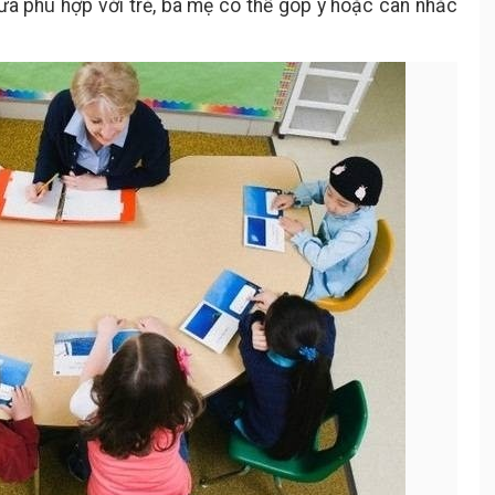
ưa phù hợp với trẻ, ba mẹ có thể góp ý hoặc cân nhắc