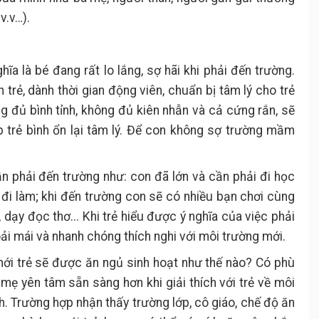
v.v…).
hĩa là bé đang rất lo lắng, sợ hãi khi phải đến trường.
 trẻ, dành thời gian động viên, chuẩn bị tâm lý cho trẻ
g đủ bình tỉnh, không đủ kiên nhẫn và cả cứng rắn, sẽ
p trẻ bình ổn lại tâm lý. Để con không sợ trường mầm
 cần phải đến trường như: con đã lớn và cần phải đi học
đi làm; khi đến trường con sẽ có nhiều bạn chơi cùng
 dạy đọc thơ... Khi trẻ hiểu được ý nghĩa của việc phải
ải mái và nhanh chóng thích nghi với môi trường mới.
mới trẻ sẽ được ăn ngủ sinh hoạt như thế nào? Có phù
 mẹ yên tâm sẵn sàng hơn khi giải thích với trẻ về môi
 Trường hợp nhận thấy trường lớp, cô giáo, chế độ ăn