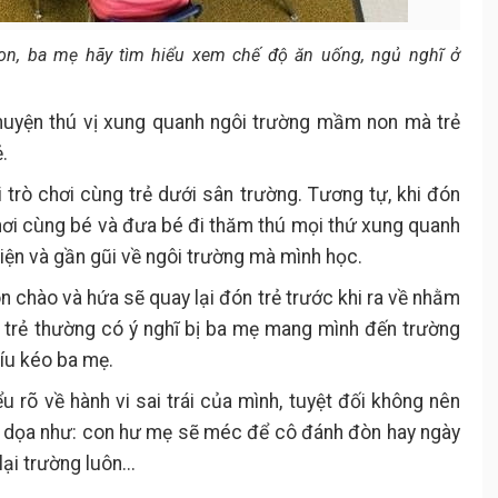
on, ba mẹ hãy tìm hiểu xem chế độ ăn uống, ngủ nghĩ ở
huyện thú vị xung quanh ngôi trường mầm non mà trẻ
.
i trò chơi cùng trẻ dưới sân trường. Tương tự, khi đón
 chơi cùng bé và đưa bé đi thăm thú mọi thứ xung quanh
iện và gần gũi về ngôi trường mà mình học.
ôn chào và hứa sẽ quay lại đón trẻ trước khi ra về nhằm
ều trẻ thường có ý nghĩ bị ba mẹ mang mình đến trường
níu kéo ba mẹ.
iểu rõ về hành vi sai trái của mình, tuyệt đối không nên
 dọa như: con hư mẹ sẽ méc để cô đánh đòn hay ngày
ại trường luôn...