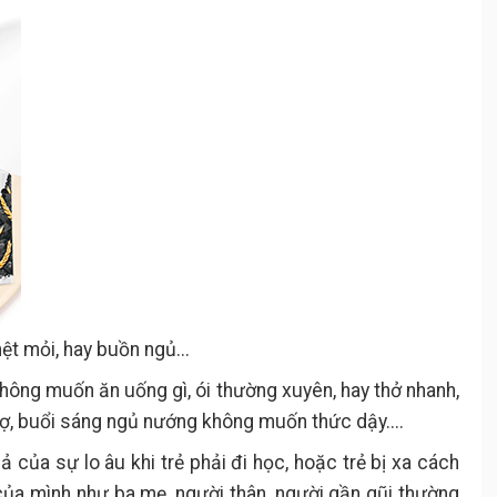
mệt mỏi, hay buồn ngủ...
không muốn ăn uống gì, ói thường xuyên, hay thở nhanh,
, buổi sáng ngủ nướng không muốn thức dậy....
ả của sự lo âu khi trẻ phải đi học, hoặc trẻ bị xa cách
ủa mình như ba mẹ, người thân, người gần gũi thường