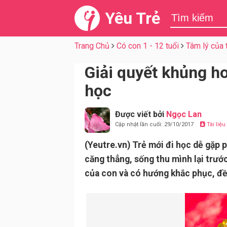
Yêu Trẻ
Trang Chủ
Có con 1 - 12 tuổi
Tâm lý của 
Giải quyết khủng ho
học
Được viết bởi
Ngọc Lan
Cập nhật lần cuối: 29/10/2017
Tài liệ
(Yeutre.vn) Trẻ mới đi học dễ gặp p
căng thẳng, sống thu mình lại trướ
của con và có hướng khắc phục, đề