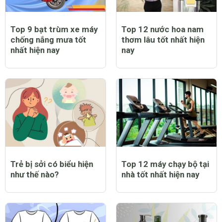
Top 9 bạt trùm xe máy
Top 12 nước hoa nam
chống nắng mưa tốt
thơm lâu tốt nhất hiện
nhất hiện nay
nay
Trẻ bị sởi có biểu hiện
Top 12 máy chạy bộ tại
như thế nào?
nhà tốt nhất hiện nay