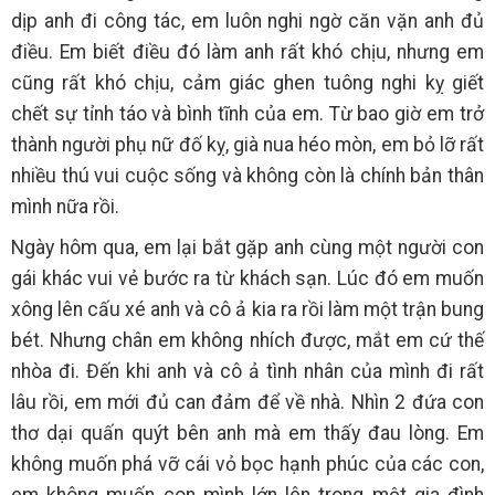
dịp anh đi công tác, em luôn nghi ngờ căn vặn anh đủ
điều. Em biết điều đó làm anh rất khó chịu, nhưng em
cũng rất khó chịu, cảm giác ghen tuông nghi kỵ giết
chết sự tỉnh táo và bình tĩnh của em. Từ bao giờ em trở
thành người phụ nữ đố kỵ, già nua héo mòn, em bỏ lỡ rất
nhiều thú vui cuộc sống và không còn là chính bản thân
mình nữa rồi.
Ngày hôm qua, em lại bắt gặp anh cùng một người con
gái khác vui vẻ bước ra từ khách sạn. Lúc đó em muốn
xông lên cấu xé anh và cô ả kia ra rồi làm một trận bung
bét. Nhưng chân em không nhích được, mắt em cứ thế
nhòa đi. Đến khi anh và cô ả tình nhân của mình đi rất
lâu rồi, em mới đủ can đảm để về nhà. Nhìn 2 đứa con
thơ dại quấn quýt bên anh mà em thấy đau lòng. Em
không muốn phá vỡ cái vỏ bọc hạnh phúc của các con,
em không muốn con mình lớn lên trong một gia đình