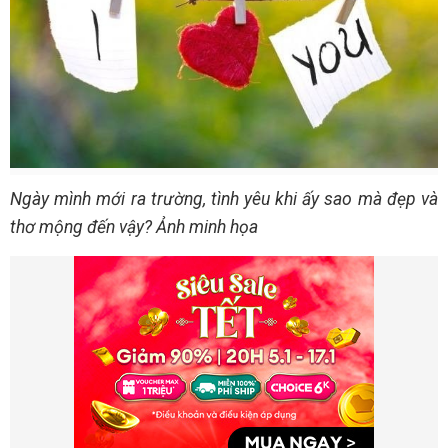
Ngày mình mới ra trường, tình yêu khi ấy sao mà đẹp và
thơ mộng đến vậy? Ảnh minh họa