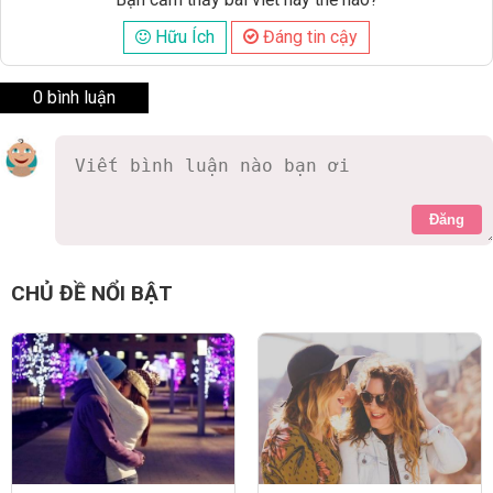
Hữu Ích
Đáng tin cậy
0 bình luận
Đăng
CHỦ ĐỀ NỔI BẬT