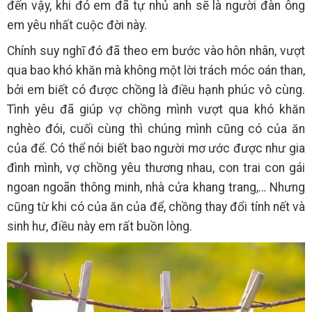
đến vậy, khi đó em đã tự nhủ anh sẽ là người đàn ông
em yêu nhất cuộc đời này.
Chính suy nghĩ đó đã theo em bước vào hôn nhân, vượt
qua bao khó khăn mà không một lời trách móc oán than,
bởi em biết có được chồng là điều hạnh phúc vô cùng.
Tình yêu đã giúp vợ chồng mình vượt qua khó khăn
nghèo đói, cuối cùng thì chúng mình cũng có của ăn
của để. Có thể nói biết bao người mơ ước được như gia
đình mình, vợ chồng yêu thương nhau, con trai con gái
ngoan ngoãn thông minh, nhà cửa khang trang,… Nhưng
cũng từ khi có của ăn của để, chồng thay đổi tính nết và
sinh hư, điều này em rất buồn lòng.