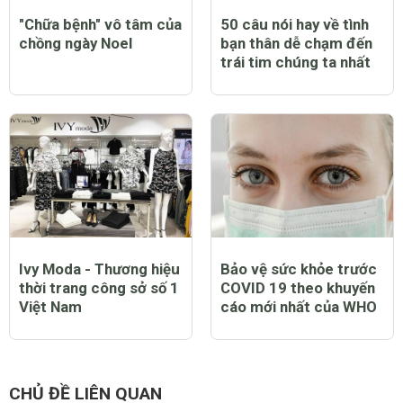
"Chữa bệnh" vô tâm của
50 câu nói hay về tình
chồng ngày Noel
bạn thân dễ chạm đến
trái tim chúng ta nhất
Ivy Moda - Thương hiệu
Bảo vệ sức khỏe trước
thời trang công sở số 1
COVID 19 theo khuyến
Việt Nam
cáo mới nhất của WHO
CHỦ ĐỀ LIÊN QUAN