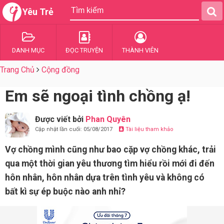
Yêu Trẻ
DANH MỤC
ĐỌC TRUYỆN
THÀNH VIÊN
Trang Chủ
Cộng đồng
Em sẽ ngoại tình chồng ạ!
Được viết bởi
Phan Quyên
Cập nhật lần cuối: 05/08/2017
Tài liệu tham khảo
Vợ chồng mình cũng như bao cặp vợ chồng khác, trải
qua một thời gian yêu thương tìm hiểu rồi mới đi đến
hôn nhân, hôn nhân dựa trên tình yêu và không có
bất kì sự ép buộc nào anh nhỉ?