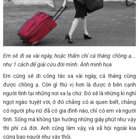
Em sẽ đi xa vài ngày, hoặc thẩm chí cả tháng chồng ạ...
như 1 cách để giải cứu đời mình. Ảnh minh họa
Em cũng sẽ đi công tác xa vài ngày, cả tháng cũng
được chồng ạ. Còn gì thú vị hơn là được ở bên cạnh
người tình tại những nơi xa lạ chứ. Đó sẽ là những kì nghỉ
ngọt ngào tuyệt vời, ở đó chẳng có ai quen biết, chẳng
có người phụ nữ đã có gia đình nào, chỉ có em và người
tình. Sống mà không tận hưởng những giây phút như vậy
thì phí cả đời. Anh cũng làm vậy, và xã hội ngoài kia
cũng bao người như vậy thôi.