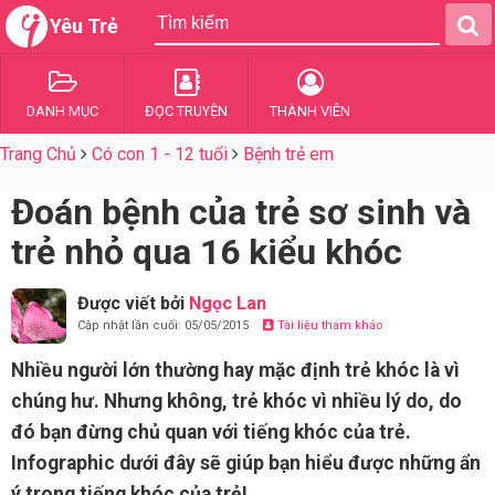
Yêu Trẻ
DANH MỤC
ĐỌC TRUYỆN
THÀNH VIÊN
Trang Chủ
Có con 1 - 12 tuổi
Bệnh trẻ em
Đoán bệnh của trẻ sơ sinh và
trẻ nhỏ qua 16 kiểu khóc
Được viết bởi
Ngọc Lan
Cập nhật lần cuối: 05/05/2015
Tài liệu tham khảo
Nhiều người lớn thường hay mặc định trẻ khóc là vì
chúng hư. Nhưng không, trẻ khóc vì nhiều lý do, do
đó bạn đừng chủ quan với tiếng khóc của trẻ.
Infographic dưới đây sẽ giúp bạn hiểu được những ẩn
ý trong tiếng khóc của trẻ!