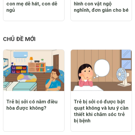
con mẹ dễ hát, con dễ
hình con vật ngộ
ngủ
nghĩnh, đơn giản cho bé
CHỦ ĐỀ MỚI
Trẻ bị sởi có nằm điều
Trẻ bị sởi có được bật
hòa được không?
quạt không và lưu ý cần
thiết khi chăm sóc trẻ
bị bệnh