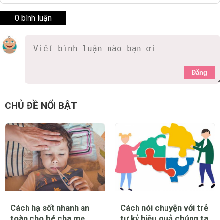
0 bình luận
Đăng
CHỦ ĐỀ NỔI BẬT
Cách hạ sốt nhanh an
Cách nói chuyện với trẻ
toàn cho bé cha mẹ
tự kỷ hiệu quả chúng ta