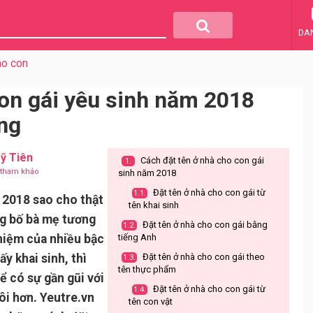
DA
ho con
con gái yêu sinh năm 2018
ơng
ỹ Tiên
Cách đặt tên ở nhà cho con gái
1.
u tham khảo
sinh năm 2018
Đặt tên ở nhà cho con gái từ
1.1.
 2018 sao cho thật
tên khai sinh
ng bố bà mẹ tương
Đặt tên ở nhà cho con gái bằng
1.2.
n niệm của nhiều bậc
tiếng Anh
y khai sinh, thì
Đặt tên ở nhà cho con gái theo
1.3.
tên thực phẩm
ể có sự gần gũi với
Đặt tên ở nhà cho con gái từ
1.4.
ôi hơn. Yeutre.vn
tên con vật