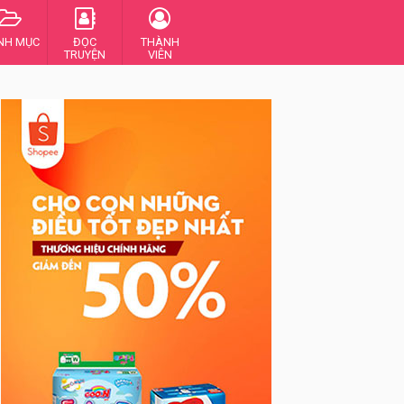
NH MỤC
ĐỌC
THÀNH
TRUYỆN
VIÊN