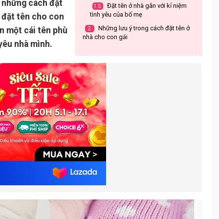
g những cách đặt
Đặt tên ở nhà gắn với kỉ niệm
1.5.
tình yêu của bố mẹ
h đặt tên cho con
Những lưu ý trong cách đặt tên ở
n một cái tên phù
2.
nhà cho con gái
yêu nhà mình.