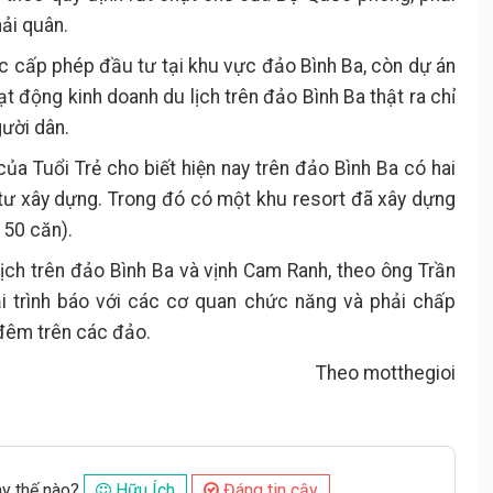
ải quân.
c cấp phép đầu tư tại khu vực đảo Bình Ba, còn dự án
oạt động kinh doanh du lịch trên đảo Bình Ba thật ra chỉ
gười dân.
của Tuổi Trẻ cho biết hiện nay trên đảo Bình Ba có hai
tư xây dựng. Trong đó có một khu resort đã xây dựng
50 căn).
ịch trên đảo Bình Ba và vịnh Cam Ranh, theo ông Trần
ải trình báo với các cơ quan chức năng và phải chấp
 đêm trên các đảo.
Theo motthegioi
ày thế nào?
Hữu Ích
Đáng tin cậy