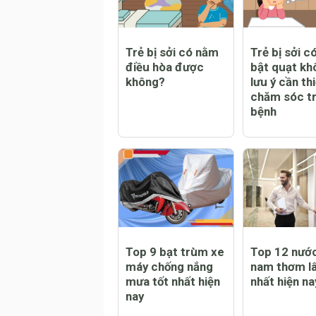
CHỦ ĐỀ MỚI
Trẻ bị sởi có nằm
Trẻ bị sởi c
điều hòa được
bật quạt kh
không?
lưu ý cần thi
chăm sóc tr
bệnh