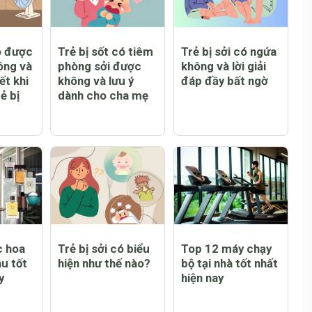
ó được
Trẻ bị sốt có tiêm
Trẻ bị sởi có ngứa
ông và
phòng sởi được
không và lời giải
ết khi
không và lưu ý
đáp đầy bất ngờ
ẻ bị
dành cho cha mẹ