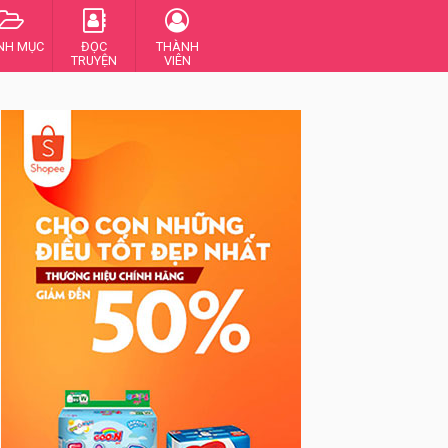
NH MỤC
ĐỌC
THÀNH
TRUYỆN
VIÊN