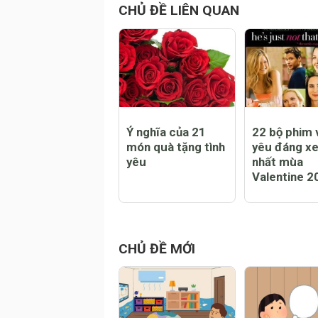
phát tới kinh tế
những thông
đáng chú ý
CHỦ ĐỀ LIÊN QUAN
Ý nghĩa của 21
22 bộ phim v
món quà tặng tình
yêu đáng x
yêu
nhất mùa
Valentine 2