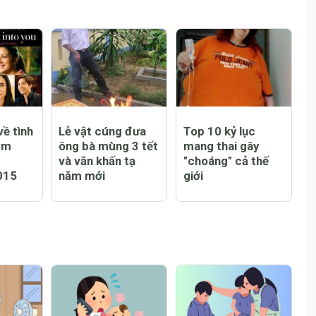
 số
đốc WHO
ề tình
Lễ vật cúng đưa
Top 10 kỷ lục
em
ông bà mùng 3 tết
mang thai gây
và văn khấn tạ
"choáng" cả thế
015
năm mới
giới