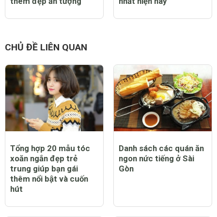
thêm đẹp ấn tượng
nhất hiện nay
CHỦ ĐỀ LIÊN QUAN
Tổng hợp 20 mẫu tóc
Danh sách các quán ăn
xoăn ngắn đẹp trẻ
ngon nức tiếng ở Sài
trung giúp bạn gái
Gòn
thêm nổi bật và cuốn
hút