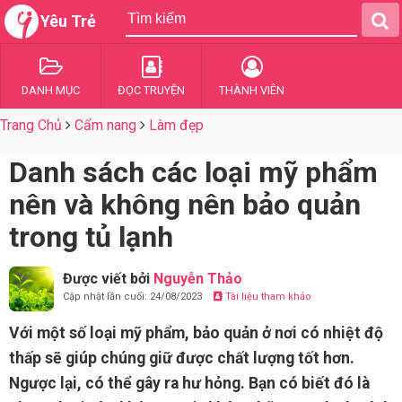
Yêu Trẻ
DANH MỤC
ĐỌC TRUYỆN
THÀNH VIÊN
Trang Chủ
Cẩm nang
Làm đẹp
Danh sách các loại mỹ phẩm
nên và không nên bảo quản
trong tủ lạnh
Được viết bởi
Nguyễn Thảo
Cập nhật lần cuối: 24/08/2023
Tài liệu tham khảo
Với một số loại mỹ phẩm, bảo quản ở nơi có nhiệt độ
thấp sẽ giúp chúng giữ được chất lượng tốt hơn.
Ngược lại, có thể gây ra hư hỏng. Bạn có biết đó là