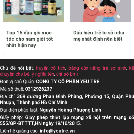
Top 15 dầu gội mọc
Dấu hiệu trẻ bị sởi cha
tóc cho nam giới tốt
mẹ nhất định nên biết
nhất hiện nay
Chủ đề nổi bật:
truyện cổ tích
,
bảng cân nặng trẻ sơ sinh
,
k
chuyện cho bé
,
ý nghĩa tên
,
chỉ số bmi
Đơn vị chủ Quản:
CÔNG TY CỔ PHẦN YÊU TRẺ
Mã số thuế:
0312926237
Địa chỉ:
369 đường Phan Đình Phùng, Phường 15, Quận Ph
Nhuận, Thành phố Hồ Chí Minh
Đại diện pháp luật:
Nguyễn Hoàng Phượng Linh
Giấy phép:
Giấy phép thiết lập mạng xã hội trên mạng s
555/GP-BTTTT,HN ngày 19/10/2015.
Liên hệ quảng cáo:
info@yeutre.vn