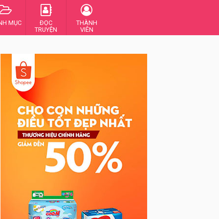
NH MỤC
ĐỌC
THÀNH
TRUYỆN
VIÊN