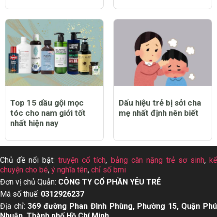
Top 15 dầu gội mọc
Dấu hiệu trẻ bị sởi cha
tóc cho nam giới tốt
mẹ nhất định nên biết
nhất hiện nay
Chủ đề nổi bật:
truyện cổ tích
,
bảng cân nặng trẻ sơ sinh
,
k
chuyện cho bé
,
ý nghĩa tên
,
chỉ số bmi
Đơn vị chủ Quản:
CÔNG TY CỔ PHẦN YÊU TRẺ
Mã số thuế:
0312926237
Địa chỉ:
369 đường Phan Đình Phùng, Phường 15, Quận Ph
Nhuận, Thành phố Hồ Chí Minh