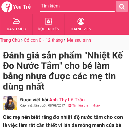
Yêu Trẻ
DANH MỤC
ĐỌC TRUYỆN
THÀNH VIÊN
Trang Chủ
Có con 0 - 12 tháng
Mẹ sau sinh
Đánh giá sản phẩm "Nhiệt Kế
Đo Nước Tắm" cho bé làm
bằng nhựa được các mẹ tin
dùng nhất
Được viết bởi
Anh Thy Lê Trần
Cập nhật lần cuối: 08/09/2017
Tài liệu tham khảo
Các mẹ nên biết rằng đo nhiệt độ nước tắm cho con
là việc làm rất cần thiết vì làn da mỏng manh của bé