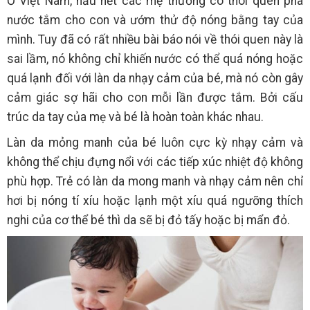
Ở Việt Nam, hầu hết các mẹ thường có thói quen pha
nước tắm cho con và ướm thử độ nóng bằng tay của
mình. Tuy đã có rất nhiều bài báo nói về thói quen này là
sai lầm, nó không chỉ khiến nước có thể quá nóng hoặc
quá lạnh đối với làn da nhạy cảm của bé, mà nó còn gây
cảm giác sợ hãi cho con mỗi lần được tắm. Bởi cấu
trúc da tay của mẹ và bé là hoàn toàn khác nhau.
Làn da mỏng manh của bé luôn cực kỳ nhạy cảm và
không thể chịu đựng nổi với các tiếp xúc nhiệt độ không
phù hợp. Trẻ có làn da mong manh và nhạy cảm nên chỉ
hơi bị nóng tí xíu hoặc lạnh một xíu quá ngưỡng thích
nghi của cơ thể bé thì da sẽ bị đỏ tấy hoặc bị mẩn đỏ.