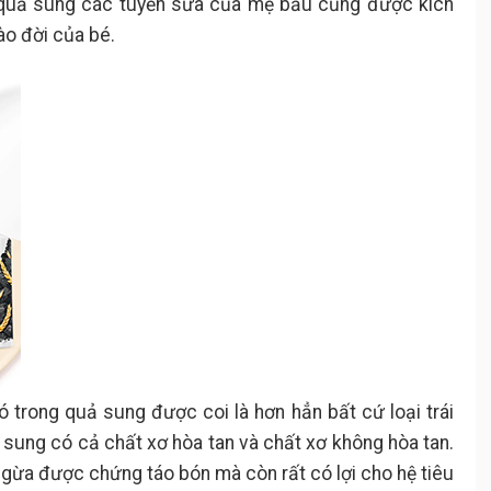
g quả sung các tuyến sữa của mẹ bầu cũng được kích
ào đời của bé.
 trong quả sung được coi là hơn hẳn bất cứ loại trái
 sung có cả chất xơ hòa tan và chất xơ không hòa tan.
gừa được chứng táo bón mà còn rất có lợi cho hệ tiêu