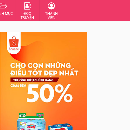
NH MỤC
ĐỌC
THÀNH
TRUYỆN
VIÊN