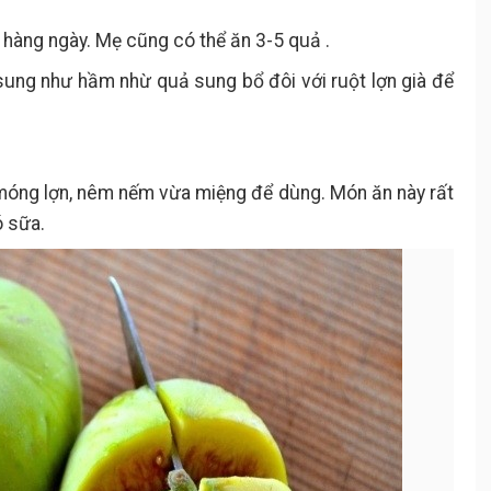
hàng ngày. Mẹ cũng có thể ăn 3-5 quả .
sung như hầm nhừ quả sung bổ đôi với ruột lợn già để
óng lợn, nêm nếm vừa miệng để dùng. Món ăn này rất
ó sữa.