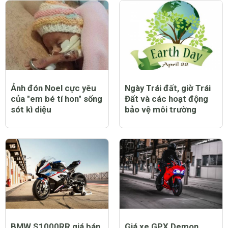
Đăng
CHỦ ĐỀ NỔI BẬT
Ảnh đón Noel cực yêu
Ngày Trái đất, giờ Trái
của "em bé tí hon" sống
Đất và các hoạt động
sót kì diệu
bảo vệ môi trường