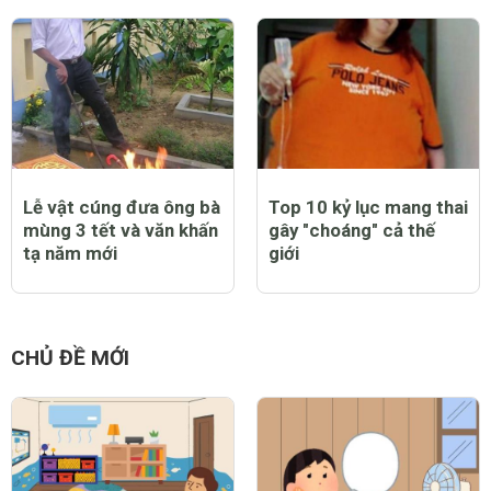
Ý nghĩa của 21 món
22 bộ phim về tình yêu
quà tặng tình yêu
đáng xem nhất mùa
Valentine 2015
Lễ vật cúng đưa ông bà
Top 10 kỷ lục mang thai
mùng 3 tết và văn khấn
gây "choáng" cả thế
tạ năm mới
giới
CHỦ ĐỀ MỚI