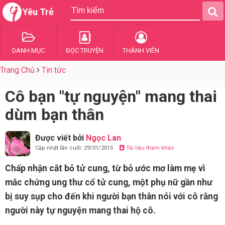
Yêu Trẻ
DANH MỤC
ĐỌC TRUYỆN
THÀNH VIÊN
Trang Chủ
Tin tức
Cô bạn "tự nguyện" mang thai
dùm bạn thân
Được viết bởi
Ngọc Lan
Cập nhật lần cuối: 29/01/2015
Tài liệu tham khảo
Chấp nhận cắt bỏ tử cung, từ bỏ ước mơ làm mẹ vì
mắc chứng ung thư cổ tử cung, một phụ nữ gần như
bị suy sụp cho đến khi người bạn thân nói với cô rằng
người này tự nguyện mang thai hộ cô.