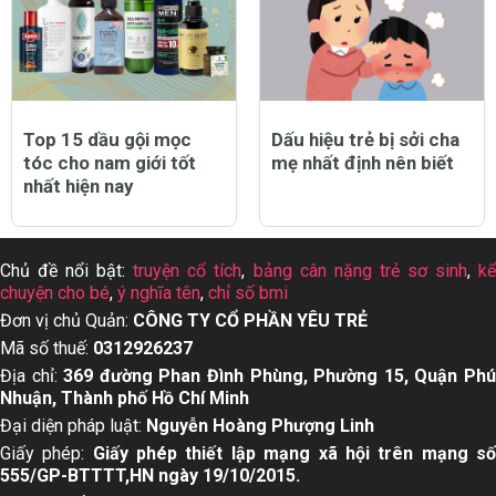
Top 15 dầu gội mọc
Dấu hiệu trẻ bị sởi cha
tóc cho nam giới tốt
mẹ nhất định nên biết
nhất hiện nay
Chủ đề nổi bật:
truyện cổ tích
,
bảng cân nặng trẻ sơ sinh
,
k
chuyện cho bé
,
ý nghĩa tên
,
chỉ số bmi
Đơn vị chủ Quản:
CÔNG TY CỔ PHẦN YÊU TRẺ
Mã số thuế:
0312926237
Địa chỉ:
369 đường Phan Đình Phùng, Phường 15, Quận Ph