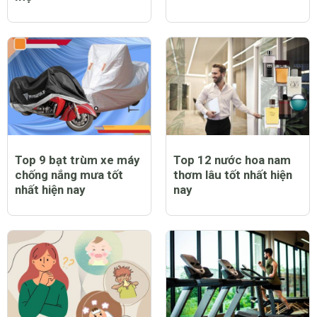
Trẻ bị sốt có tiêm
Trẻ bị sởi có ngứa
phòng sởi được không
không và lời giải đáp
và lưu ý dành cho cha
đầy bất ngờ
mẹ
Top 9 bạt trùm xe máy
Top 12 nước hoa nam
chống nắng mưa tốt
thơm lâu tốt nhất hiện
nhất hiện nay
nay