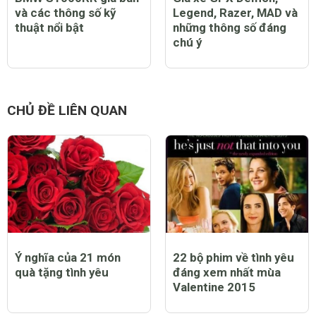
BMW S1000RR giá bán
Giá xe GPX Demon,
và các thông số kỹ
Legend, Razer, MAD và
thuật nổi bật
những thông số đáng
chú ý
CHỦ ĐỀ LIÊN QUAN