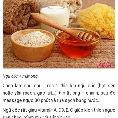
Ngũ cốc + mật ong
Cách làm như sau: Trộn 1 thìa lớn ngũ cốc (hạt sen
hoặc yến mạch, gạo lứt…) + mật ong + chanh, sau đó
massage ngực 30 phút và rửa sạch bằng nước.
Ngũ cốc rất giàu vitamin A, D3, E, C giúp kích thích ngực
săn chắc, mềm mại và sáng hồng.