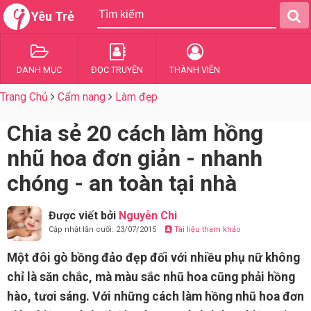
Yêu Trẻ
DANH MỤC
ĐỌC TRUYỆN
THÀNH VIÊN
Trang Chủ
Cẩm nang
Làm đẹp
Chia sẻ 20 cách làm hồng
nhũ hoa đơn giản - nhanh
chóng - an toàn tại nhà
Được viết bởi
Nguyễn Chi
Cập nhật lần cuối: 23/07/2015
Tài liệu tham khảo
Một đôi gò bồng đảo đẹp đối với nhiều phụ nữ không
chỉ là săn chắc, mà màu sắc nhũ hoa cũng phải hồng
hào, tươi sáng. Với những cách làm hồng nhũ hoa đơn