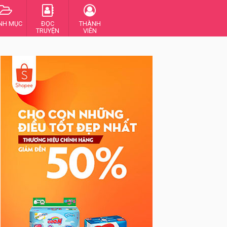
NH MỤC
ĐỌC
THÀNH
TRUYỆN
VIÊN