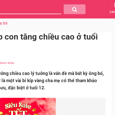
DA
a trẻ
 con tăng chiều cao ở tuổi
u tham khảo
ởng chiều cao lý tưởng là vấn đề mà bất kỳ ông bố,
là một vài bí kíp vàng cha mẹ có thể tham khảo
ưu, đặc biệt ở tuổi 12.