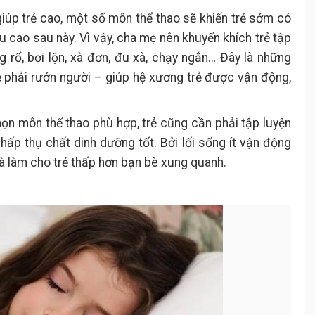
iúp trẻ cao, một số môn thể thao sẽ khiến trẻ sớm có
u cao sau này. Vì vậy, cha mẹ nên khuyến khích trẻ tập
 rổ, bơi lộn, xà đơn, đu xà, chạy ngắn… Đây là những
ẻ phải rướn người – giúp hệ xương trẻ được vận động,
ọn môn thể thao phù hợp, trẻ cũng cần phải tập luyện
ấp thụ chất dinh dưỡng tốt. Bởi lối sống ít vận động
và làm cho trẻ thấp hơn bạn bè xung quanh.