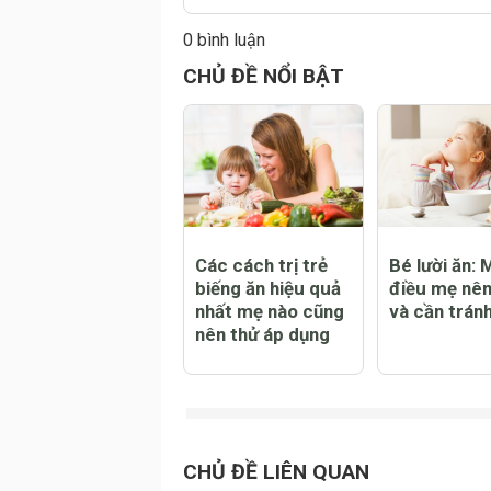
0 bình luận
Đăng
CHỦ ĐỀ NỔI BẬT
Các cách trị trẻ
Bé lười ăn: 
biếng ăn hiệu quả
điều mẹ nên
nhất mẹ nào cũng
và cần trán
nên thử áp dụng