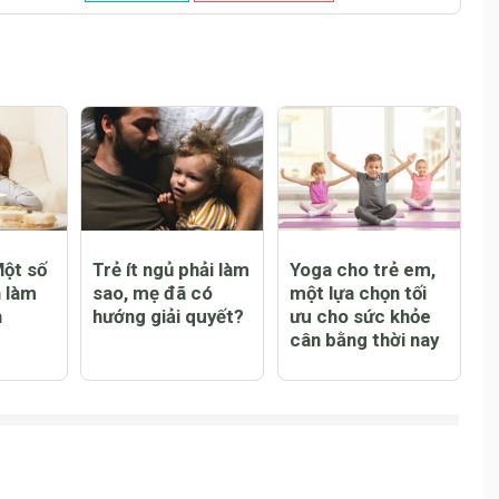
Một số
Trẻ ít ngủ phải làm
Yoga cho trẻ em,
 làm
sao, mẹ đã có
một lựa chọn tối
h
hướng giải quyết?
ưu cho sức khỏe
cân bằng thời nay