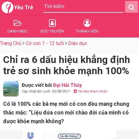
Yêu Trẻ
DANH MỤC
ĐỌC TRUYỆN
THÀNH VIÊN
Trang Chủ
Có con 1 - 12 tuổi
Giáo dục
Chỉ ra 6 dấu hiệu khẳng định
trẻ sơ sinh khỏe mạnh 100%
Được viết bởi
Đại Hải Thủy
Cập nhật lần cuối: 05/08/2017
Tài liệu tham khảo
Có lẽ 100% các bà mẹ mới có con đều mang chung
thắc mắc: “Liệu đứa con mới chào đời của mình có
được khỏe mạnh không?