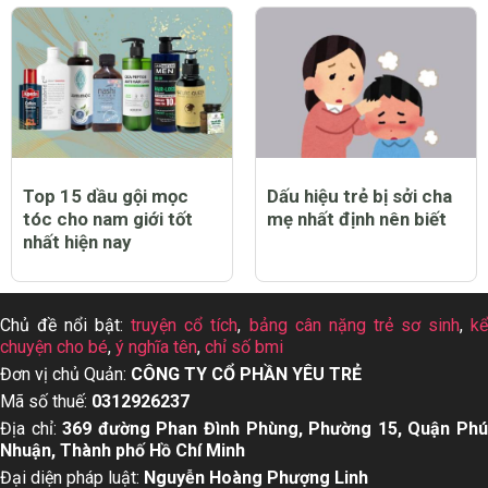
Top 15 dầu gội mọc
Dấu hiệu trẻ bị sởi cha
tóc cho nam giới tốt
mẹ nhất định nên biết
nhất hiện nay
Chủ đề nổi bật:
truyện cổ tích
,
bảng cân nặng trẻ sơ sinh
,
k
chuyện cho bé
,
ý nghĩa tên
,
chỉ số bmi
Đơn vị chủ Quản:
CÔNG TY CỔ PHẦN YÊU TRẺ
Mã số thuế:
0312926237
Địa chỉ:
369 đường Phan Đình Phùng, Phường 15, Quận Ph
Nhuận, Thành phố Hồ Chí Minh
Đại diện pháp luật:
Nguyễn Hoàng Phượng Linh