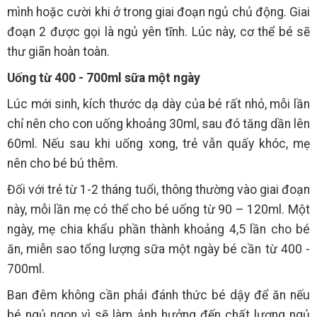
mình hoặc cười khi ở trong giai đoạn ngủ chủ động. Giai
đoạn 2 được gọi là ngủ yên tĩnh. Lúc này, cơ thể bé sẽ
thư giãn hoàn toàn.
Uống từ 400 - 700ml sữa một ngày
Lúc mới sinh, kích thước dạ dày của bé rất nhỏ, mỗi lần
chỉ nên cho con uống khoảng 30ml, sau đó tăng dần lên
60ml. Nếu sau khi uống xong, trẻ vẫn quấy khóc, mẹ
nên cho bé bú thêm.
Đối với trẻ từ 1-2 tháng tuổi, thông thường vào giai đoạn
này, mỗi lần mẹ có thể cho bé uống từ 90 – 120ml. Một
ngày, mẹ chia khẩu phần thành khoảng 4,5 lần cho bé
ăn, miễn sao tổng lượng sữa một ngày bé cần từ 400 -
700ml.
Ban đêm không cần phải đánh thức bé dậy để ăn nếu
bé ngủ ngon vì sẽ làm ảnh hưởng đến chất lượng ngủ