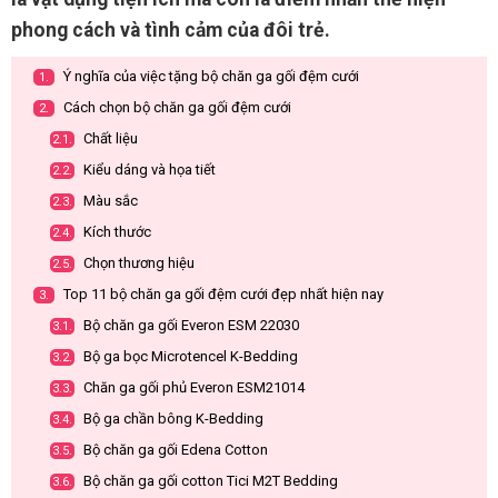
phong cách và tình cảm của đôi trẻ.
Ý nghĩa của việc tặng bộ chăn ga gối đệm cưới
1.
Cách chọn bộ chăn ga gối đệm cưới
2.
Chất liệu
2.1.
Kiểu dáng và họa tiết
2.2.
Màu sắc
2.3.
Kích thước
2.4.
Chọn thương hiệu
2.5.
Top 11 bộ chăn ga gối đệm cưới đẹp nhất hiện nay
3.
Bộ chăn ga gối Everon ESM 22030
3.1.
Bộ ga bọc Microtencel K-Bedding
3.2.
Chăn ga gối phủ Everon ESM21014
3.3.
Bộ ga chần bông K-Bedding
3.4.
Bộ chăn ga gối Edena Cotton
3.5.
Bộ chăn ga gối cotton Tici M2T Bedding
3.6.