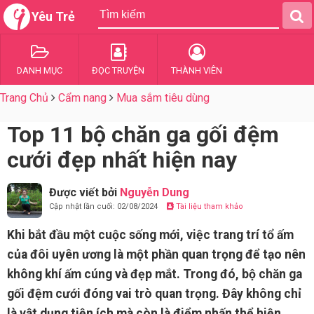
Yêu Trẻ
DANH MỤC
ĐỌC TRUYỆN
THÀNH VIÊN
Trang Chủ
Cẩm nang
Mua sắm tiêu dùng
Top 11 bộ chăn ga gối đệm
cưới đẹp nhất hiện nay
Được viết bởi
Nguyễn Dung
Cập nhật lần cuối: 02/08/2024
Tài liệu tham khảo
Khi bắt đầu một cuộc sống mới, việc trang trí tổ ấm
của đôi uyên ương là một phần quan trọng để tạo nên
không khí ấm cúng và đẹp mắt. Trong đó, bộ chăn ga
gối đệm cưới đóng vai trò quan trọng. Đây không chỉ
là vật dụng tiện ích mà còn là điểm nhấn thể hiện