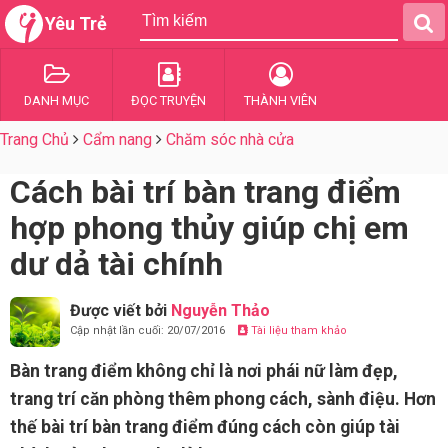
Yêu Trẻ
DANH MỤC
ĐỌC TRUYỆN
THÀNH VIÊN
Trang Chủ
Cẩm nang
Chăm sóc nhà cửa
Cách bài trí bàn trang điểm
hợp phong thủy giúp chị em
dư dả tài chính
Được viết bởi
Nguyễn Thảo
Cập nhật lần cuối: 20/07/2016
Tài liệu tham khảo
Bàn trang điểm không chỉ là nơi phái nữ làm đẹp,
trang trí căn phòng thêm phong cách, sành điệu. Hơn
thế bài trí bàn trang điểm đúng cách còn giúp tài