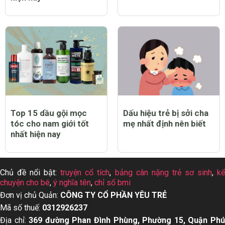
Top 15 dầu gội mọc
Dấu hiệu trẻ bị sởi cha
tóc cho nam giới tốt
mẹ nhất định nên biết
nhất hiện nay
Chủ đề nổi bật:
truyện cổ tích
,
bảng cân nặng trẻ sơ sinh
,
k
chuyện cho bé
,
ý nghĩa tên
,
chỉ số bmi
Đơn vị chủ Quản:
CÔNG TY CỔ PHẦN YÊU TRẺ
Mã số thuế:
0312926237
Địa chỉ:
369 đường Phan Đình Phùng, Phường 15, Quận Ph