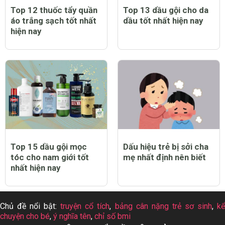
Top 12 thuốc tẩy quần
Top 13 dầu gội cho da
áo trắng sạch tốt nhất
dầu tốt nhất hiện nay
hiện nay
Top 15 dầu gội mọc
Dấu hiệu trẻ bị sởi cha
tóc cho nam giới tốt
mẹ nhất định nên biết
nhất hiện nay
Chủ đề nổi bật:
truyện cổ tích
,
bảng cân nặng trẻ sơ sinh
,
k
chuyện cho bé
,
ý nghĩa tên
,
chỉ số bmi