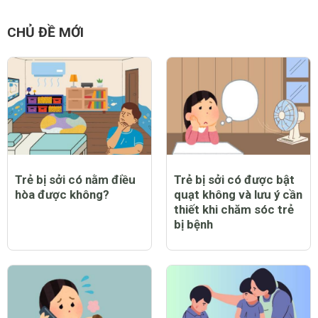
CHỦ ĐỀ MỚI
Trẻ bị sởi có nằm điều
Trẻ bị sởi có được bật
hòa được không?
quạt không và lưu ý cần
thiết khi chăm sóc trẻ
bị bệnh