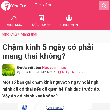
Yêu Trẻ
DANH MỤC
ĐỌC TRUYỆN
THÀNH VIÊN
Trang Chủ
Mang thai
Chậm kinh 5 ngày có phải
mang thai không?
Được viết bởi
Nguyễn Thảo
Cập nhật lần cuối: 24/11/2016
Tài liệu tham khảo
Một số bạn gái chậm kinh nguyệt 5 ngày hoài nghi
mình đã có thai nếu đã quan hệ tình dục trước đó.
Vậy đó có chính xác không?