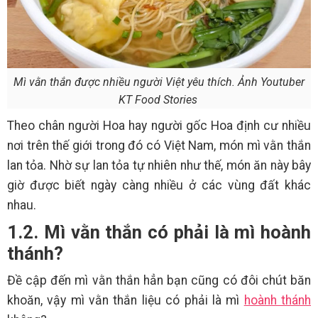
Mì vằn thắn được nhiều người Việt yêu thích. Ảnh Youtuber
KT Food Stories
Theo chân người Hoa hay người gốc Hoa định cư nhiều
nơi trên thế giới trong đó có Việt Nam, món mì vằn thắn
lan tỏa. Nhờ sự lan tỏa tự nhiên như thế, món ăn này bây
giờ được biết ngày càng nhiều ở các vùng đất khác
nhau.
1.2. Mì vằn thắn có phải là mì hoành
thánh?
Đề cập đến mì vằn thắn hẳn bạn cũng có đôi chút băn
khoăn, vậy mì vằn thắn liệu có phải là mì
hoành thánh