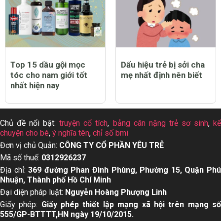
Top 15 dầu gội mọc
Dấu hiệu trẻ bị sởi cha
tóc cho nam giới tốt
mẹ nhất định nên biết
nhất hiện nay
Chủ đề nổi bật:
truyện cổ tích
,
bảng cân nặng trẻ sơ sinh
,
k
chuyện cho bé
,
ý nghĩa tên
,
chỉ số bmi
Đơn vị chủ Quản:
CÔNG TY CỔ PHẦN YÊU TRẺ
Mã số thuế:
0312926237
Địa chỉ:
369 đường Phan Đình Phùng, Phường 15, Quận Ph
Nhuận, Thành phố Hồ Chí Minh
Đại diện pháp luật:
Nguyễn Hoàng Phượng Linh
Giấy phép:
Giấy phép thiết lập mạng xã hội trên mạng s
555/GP-BTTTT,HN ngày 19/10/2015.