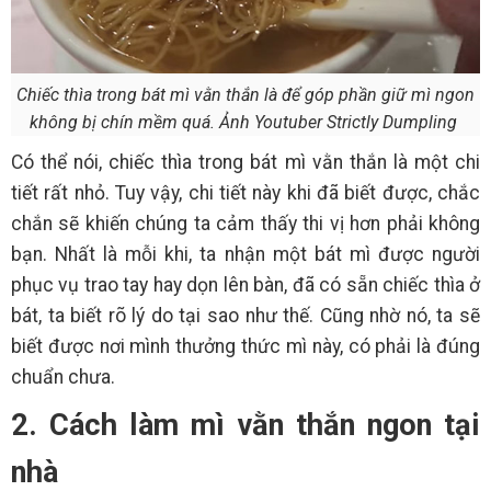
Chiếc thìa trong bát mì vằn thắn là để góp phần giữ mì ngon
không bị chín mềm quá. Ảnh Youtuber Strictly Dumpling
Có thể nói, chiếc thìa trong bát mì vằn thắn là một chi
tiết rất nhỏ. Tuy vậy, chi tiết này khi đã biết được, chắc
chắn sẽ khiến chúng ta cảm thấy thi vị hơn phải không
bạn. Nhất là mỗi khi, ta nhận một bát mì được người
phục vụ trao tay hay dọn lên bàn, đã có sẵn chiếc thìa ở
bát, ta biết rõ lý do tại sao như thế. Cũng nhờ nó, ta sẽ
biết được nơi mình thưởng thức mì này, có phải là đúng
chuẩn chưa.
2. Cách làm mì vằn thắn ngon tại
nhà