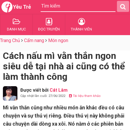
Yêu Trẻ
DANH MỤC
ĐỌC TRUYỆN
THÀNH VIÊN
Trang Chủ
Cẩm nang
Món ngon
Cách nấu mì vằn thắn ngon
siêu dễ tại nhà ai cũng có thể
làm thành công
Được viết bởi
Cát Lâm
Cập nhật lần cuối: 27/06/2022
Tài liệu tham khảo
Mì vằn thắn cũng như nhiều món ăn khác đều có câu
chuyện và sự thú vị riêng. Điều thú vị này không phải
câu chuyện dài dòng xa xôi. Nó nằm ở các phiên bản