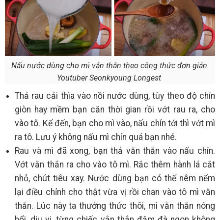
Nấu nước dùng cho mì vằn thắn theo công thức đơn giản.
Youtuber Seonkyoung Longest
Thả rau cải thìa vào nồi nước dùng, tùy theo độ chín
giòn hay mềm bạn căn thời gian rồi vớt rau ra, cho
vào tô. Kế đến, bạn cho mì vào, nấu chín tới thì vớt mì
ra tô. Lưu ý không nấu mì chín quá bạn nhé.
Rau và mì đã xong, bạn thả vằn thắn vào nấu chín.
Vớt vằn thắn ra cho vào tô mì. Rắc thêm hành lá cắt
nhỏ, chút tiêu xay. Nước dùng bạn có thể nêm nếm
lại điều chỉnh cho thật vừa vị rồi chan vào tô mì vằn
thắn. Lúc này ta thưởng thức thôi, mì vằn thắn nóng
hổi, dịu vị, từng chiếc vằn thắn đậm đà ngon không