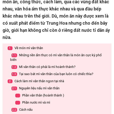
món ăn, công thức, cách làm, qua các vùng đất khác
nhau, văn hóa ẩm thực khác nhau và qua đầu bếp
khác nhau trên thế giới. Dù, món ăn này được xem là
có xuất phát điểm từ Trung Hoa nhưng cho đến bây
giờ, giới hạn không chỉ còn ở riêng đất nước tỉ dân ấy
nữa.
Về món mì vằn thắn
1.
Những nền ẩm thực có mì vằn thắn là món ăn cực kỳ phổ
1.1.
biến
Mì vằn thắn có phải là mì hoành thánh?
1.2.
Tại sao bát mì vằn thắn của bạn luôn có chiếc thìa?
1.3.
Cách làm mì vằn thắn ngon tại nhà
2.
Nguyên liệu nấu mì vằn thắn
2.1.
Phần vằn thắn (hoành thánh )
.
Phần nước mì và mì
.
Cách nấu
2.2.