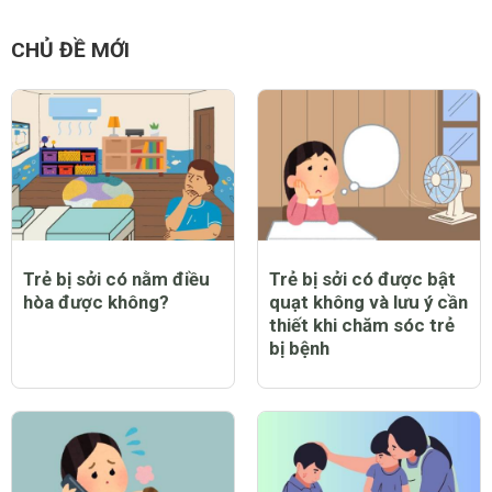
CHỦ ĐỀ MỚI
Trẻ bị sởi có nằm điều
Trẻ bị sởi có được bật
hòa được không?
quạt không và lưu ý cần
thiết khi chăm sóc trẻ
bị bệnh