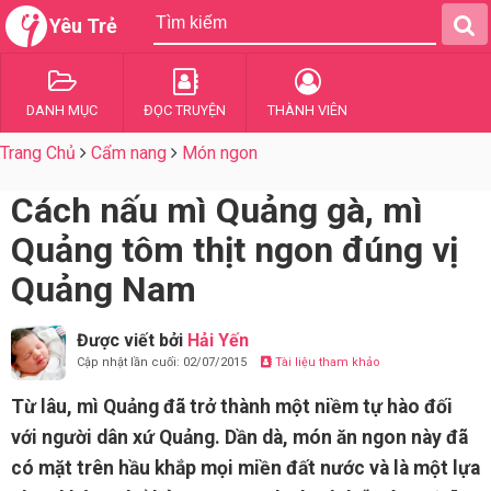
Yêu Trẻ
DANH MỤC
ĐỌC TRUYỆN
THÀNH VIÊN
Trang Chủ
Cẩm nang
Món ngon
Cách nấu mì Quảng gà, mì
Quảng tôm thịt ngon đúng vị
Quảng Nam
Được viết bởi
Hải Yến
Cập nhật lần cuối: 02/07/2015
Tài liệu tham khảo
Từ lâu, mì Quảng đã trở thành một niềm tự hào đối
với người dân xứ Quảng. Dần dà, món ăn ngon này đã
có mặt trên hầu khắp mọi miền đất nước và là một lựa