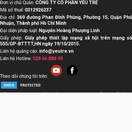
Đơn vị chủ Quản:
CÔNG TY CỔ PHẦN YÊU TRẺ
Mã số thuế:
0312926237
Địa chỉ:
369 đường Phan Đình Phùng, Phường 15, Quận Ph
Nhuận, Thành phố Hồ Chí Minh
Đại diện pháp luật:
Nguyễn Hoàng Phượng Linh
Giấy phép:
Giấy phép thiết lập mạng xã hội trên mạng s
555/GP-BTTTT,HN ngày 19/10/2015.
Liên hệ quảng cáo:
info@yeutre.vn
Liên hệ Hotline:
028 66 888 99
Theo dõi chúng tôi trên:
About us
User Agreement
Privacy Policy
Sơ đồ trang web
© Copyright 2014 Yeutre.vn, all rights reserved. Chuyên
trang mạng xã hội Mẹ & Bé uy tín hàng đầu Việt Nam. Với nội
dung được viết và tham vấn bởi các chuyên gia & Bác sĩ
hàng đầu trong lĩnh vực.