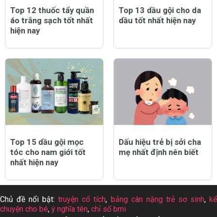
Top 12 thuốc tẩy quần
Top 13 dầu gội cho da
áo trắng sạch tốt nhất
dầu tốt nhất hiện nay
hiện nay
Top 15 dầu gội mọc
Dấu hiệu trẻ bị sởi cha
tóc cho nam giới tốt
mẹ nhất định nên biết
nhất hiện nay
Chủ đề nổi bật:
truyện cổ tích
,
bảng cân nặng trẻ sơ sinh
,
k
chuyện cho bé
,
ý nghĩa tên
,
chỉ số bmi