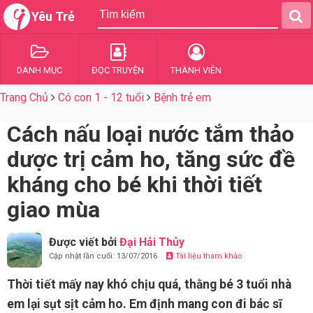
Yêu Trẻ
DANH MỤC
ĐỌC TRUYỆN
THÀNH VIÊN
Trang Chủ
Có con 1 - 12 tuổi
Bệnh trẻ em
Cách nấu loại nước tắm thảo
dược trị cảm ho, tăng sức đề
kháng cho bé khi thời tiết
giao mùa
Được viết bởi
Đại Hải Thủy
Cập nhật lần cuối: 13/07/2016
Tài liệu tham khảo
Thời tiết mấy nay khó chịu quá, thằng bé 3 tuổi nhà
em lại sụt sịt cảm ho. Em định mang con đi bác sĩ