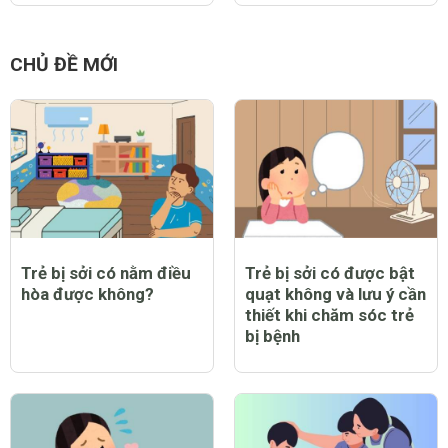
CHỦ ĐỀ MỚI
Trẻ bị sởi có nằm điều
Trẻ bị sởi có được bật
hòa được không?
quạt không và lưu ý cần
thiết khi chăm sóc trẻ
bị bệnh